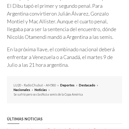
El Dibu tapó el primer y segundo penal. Para
Argentina convirtieron Julián Álvarez, Gonzalo
Montiel y Mac Allister. Aunque el cuarto penal,
llegaba para ser la sentencia del encuentro, dónde
Nicolás Otamendi mandó a Argentina a las semis.
En la próxima llave, el combinado nacional deberá
enfrentar a Venezuela o a Canadá, el martes 9 de
Julio a las 21 hora argentina.
LU20 – Radio Chubut – AM580
»
Deportes
»
Destacado
»
Nacionales
»
Noticias
»
Se sufrió pero se clasificó a semis de la Copa América
ÚLTIMAS NOTICIAS