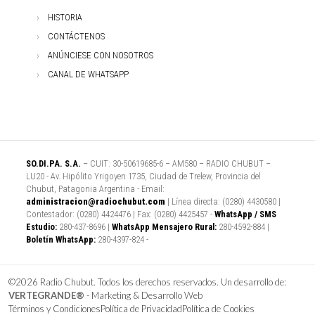
HISTORIA
CONTÁCTENOS
ANÚNCIESE CON NOSOTROS
CANAL DE WHATSAPP
SO.DI.PA. S.A.
– CUIT: 30-50619685-6 – AM580 – RADIO CHUBUT –
LU20 - Av. Hipólito Yrigoyen 1735, Ciudad de Trelew, Provincia del
Chubut, Patagonia Argentina - Email:
administracion@radiochubut.com
| Línea directa: (0280) 4430580 |
Contestador: (0280) 4424476 | Fax: (0280) 4425457 -
WhatsApp / SMS
Estudio:
280-437-8696 |
WhatsApp Mensajero Rural:
280-4592-884 |
Boletín WhatsApp:
280-4397-824 -
©2026 Radio Chubut. Todos los derechos reservados. Un desarrollo de:
VERTEGRANDE®
- Marketing & Desarrollo Web
Términos y Condiciones
Política de Privacidad
Política de Cookies