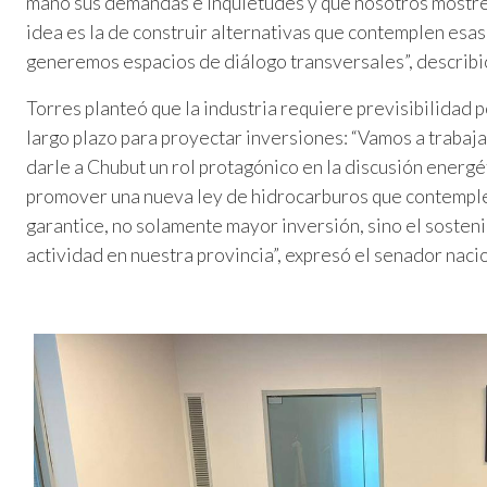
mano sus demandas e inquietudes y que nosotros mostre
idea es la de construir alternativas que contemplen es
generemos espacios de diálogo transversales”, describió
Torres planteó que la industria requiere previsibilidad 
largo plazo para proyectar inversiones: “Vamos a trabaja
darle a Chubut un rol protagónico en la discusión energ
promover una nueva ley de hidrocarburos que contemple 
garantice, no solamente mayor inversión, sino el sosteni
actividad en nuestra provincia”, expresó el senador naci