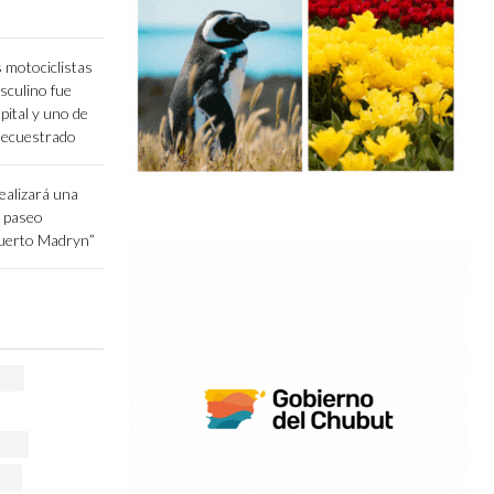
 motociclistas
sculino fue
pital y uno de
secuestrado
ealizará una
l paseo
Puerto Madryn”