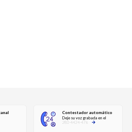
canal
Contestador automático
Deje su voz grabada en el
280-4424-476