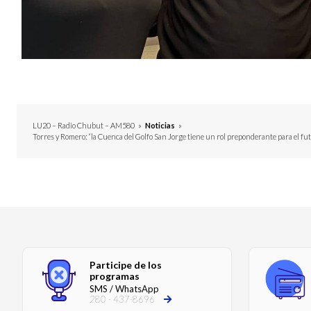
LU20 – Radio Chubut – AM580
»
Noticias
»
Torres y Romero: “la Cuenca del Golfo San Jorge tiene un rol preponderante para el fu
Participe de los
programas
SMS / WhatsApp
280 - 437-8696