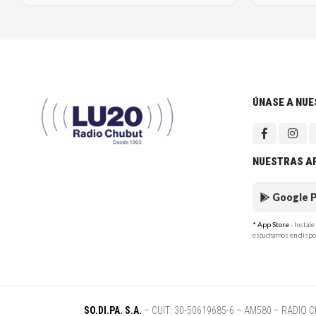
ÚNASE A NU
NUESTRAS A
Google P
* App Store
- Instal
escucharnos en dispo
SO.DI.PA. S.A.
– CUIT: 30-50619685-6 – AM580 – RADIO CHUB