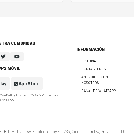
ESTRA COMUNIDAD
INFORMACIÓN
HISTORIA
PPS MÓVIL
CONTÁCTENOS
ANÚNCIESE CON
NOSOTROS
lay
App Store
CANAL DE WHATSAPP
e CeluRadio y busque LU20 Radio Chubut para
sitivos iOS
UT – LU20 - Av. Hipólito Yrigoyen 1735, Ciudad de Trelew, Provincia del Chubut