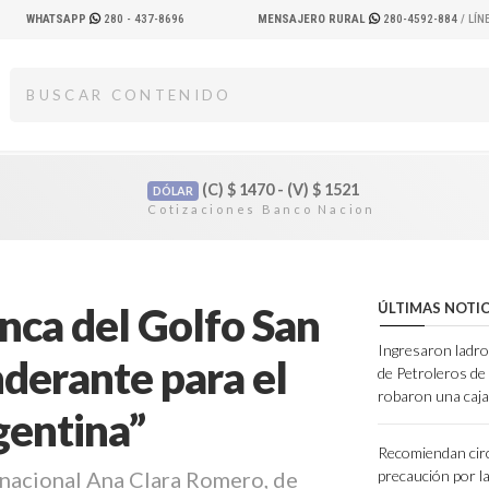
WHATSAPP
280 - 437-8696
MENSAJERO RURAL
280-4592-884
/ LÍ
(C)
$
1470 - (V)
$
1521
DÓLAR
nca del Golfo San
ÚLTIMAS NOTIC
Ingresaron ladro
nderante para el
de Petroleros d
robaron una caja
gentina”
Recomiendan cir
 nacional Ana Clara Romero, de
precaución por l