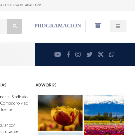
NEA EXCLUSIVA DE WHATSAPP
Buscar:
PROGRAMACIÓN
youtube
facebook
instagram
twitter
RadioCut
whatsa
IAS
ADWORKS
nes al Sindicato
e Comodoro y se
 fuerte
cular con
as rutas de