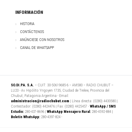
INFORMACIÓN
HISTORIA
CONTÁCTENOS
ANÚNCIESE CON NOSOTROS
CANAL DE WHATSAPP
SO.DI.PA. S.A.
– CUIT: 30-50619685-6 – AM580 – RADIO CHUBUT –
LU20 - Av. Hipólito Yrigoyen 1735, Ciudad de Trelew, Provincia del
Chubut, Patagonia Argentina - Email:
administracion@radiochubut.com
| Línea directa: (0280) 4430580 |
Contestador: (0280) 4424476 | Fax: (0280) 4425457 -
WhatsApp / SMS
Estudio:
280-437-8696 |
WhatsApp Mensajero Rural:
280-4592-884 |
Boletín WhatsApp:
280-4397-824 -