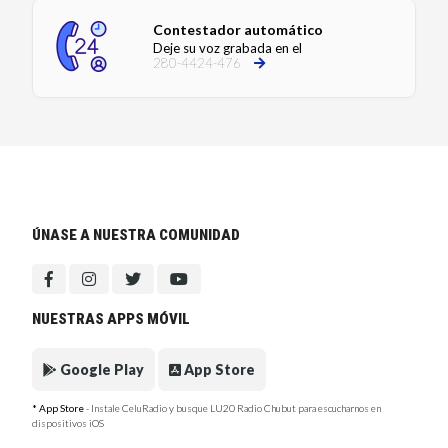
Contestador automático
Deje su voz grabada en el
280-4424-476
ÚNASE A NUESTRA COMUNIDAD
NUESTRAS APPS MÓVIL
Google Play
App Store
* App Store
- Instale CeluRadio y busque LU20 Radio Chubut para escucharnos en
dispositivos iOS