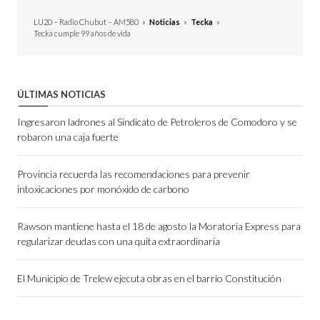
LU20 – Radio Chubut – AM580
»
Noticias
»
Tecka
»
Tecka cumple 99 años de vida
ÚLTIMAS NOTICIAS
Ingresaron ladrones al Sindicato de Petroleros de Comodoro y se
robaron una caja fuerte
Provincia recuerda las recomendaciones para prevenir
intoxicaciones por monóxido de carbono
Rawson mantiene hasta el 18 de agosto la Moratoria Express para
regularizar deudas con una quita extraordinaria
El Municipio de Trelew ejecuta obras en el barrio Constitución