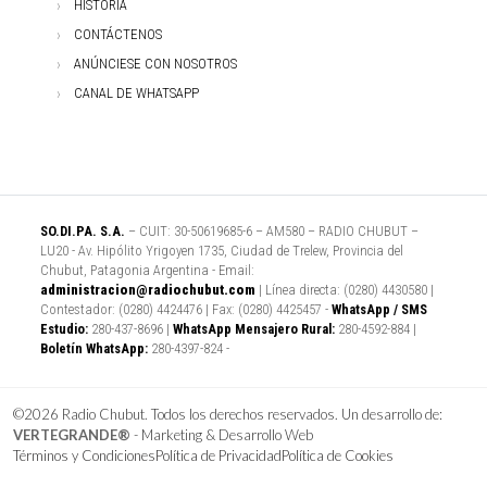
HISTORIA
CONTÁCTENOS
ANÚNCIESE CON NOSOTROS
CANAL DE WHATSAPP
SO.DI.PA. S.A.
– CUIT: 30-50619685-6 – AM580 – RADIO CHUBUT –
LU20 - Av. Hipólito Yrigoyen 1735, Ciudad de Trelew, Provincia del
Chubut, Patagonia Argentina - Email:
administracion@radiochubut.com
| Línea directa: (0280) 4430580 |
Contestador: (0280) 4424476 | Fax: (0280) 4425457 -
WhatsApp / SMS
Estudio:
280-437-8696 |
WhatsApp Mensajero Rural:
280-4592-884 |
Boletín WhatsApp:
280-4397-824 -
©2026 Radio Chubut. Todos los derechos reservados. Un desarrollo de:
VERTEGRANDE®
- Marketing & Desarrollo Web
Términos y Condiciones
Política de Privacidad
Política de Cookies