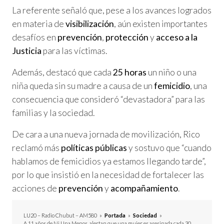
La referente señaló que, pese a los avances logrados
en materia de
visibilización
, aún existen importantes
desafíos en
prevención
,
protección
y
acceso a la
Justicia
para las víctimas.
Además, destacó que cada
25 horas
un niño o una
niña queda sin su madre a causa de un
femicidio
, una
consecuencia que consideró “devastadora” para las
familias y la sociedad.
De cara a una nueva jornada de movilización, Rico
reclamó más
políticas públicas
y sostuvo que “cuando
hablamos de femicidios ya estamos llegando tarde”,
por lo que insistió en la necesidad de fortalecer las
acciones de
prevención
y
acompañamiento
.
LU20 – Radio Chubut – AM580
»
Portada
»
Sociedad
»
A 11 años de Ni Una Menos, alertan que una mujer es asesinada cada 30