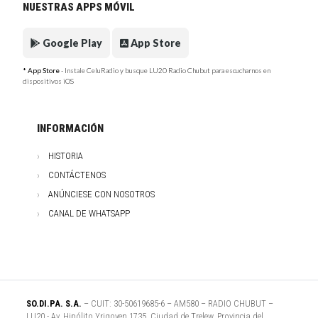
NUESTRAS APPS MÓVIL
Google Play
App Store
* App Store
- Instale CeluRadio y busque LU20 Radio Chubut para escucharnos en
dispositivos iOS
INFORMACIÓN
HISTORIA
CONTÁCTENOS
ANÚNCIESE CON NOSOTROS
CANAL DE WHATSAPP
SO.DI.PA. S.A.
– CUIT: 30-50619685-6 – AM580 – RADIO CHUBUT –
LU20 - Av. Hipólito Yrigoyen 1735, Ciudad de Trelew, Provincia del