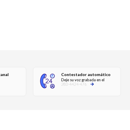
canal
Contestador automático
Deje su voz grabada en el
280-4424-476