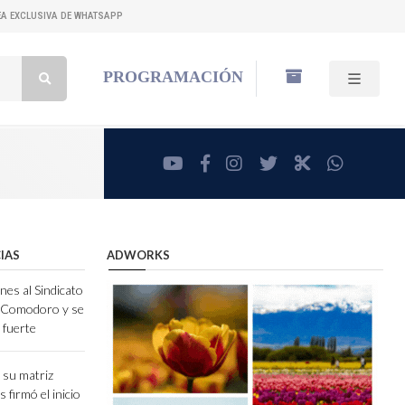
NEA EXCLUSIVA DE WHATSAPP
Buscar:
PROGRAMACIÓN
youtube
facebook
instagram
twitter
RadioCut
whatsa
IAS
ADWORKS
nes al Sindicato
e Comodoro y se
 fuerte
 su matriz
 firmó el inicio