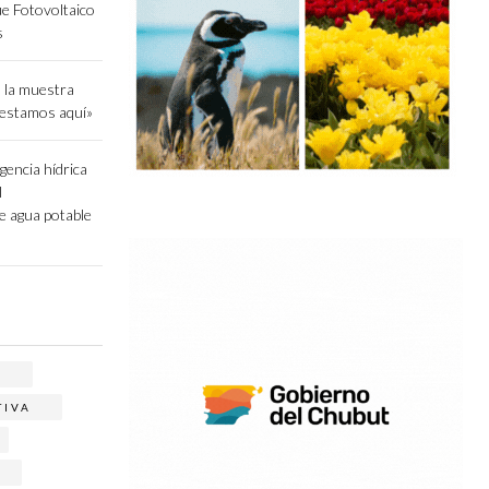
ue Fotovoltaico
s
 la muestra
 estamos aquí»
gencia hídrica
l
e agua potable
A
TIVA