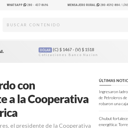
WHATSAPP
280 - 437-8696
MENSAJERO RURAL
280-4592-884
/ LÍ
(C)
$
1467 - (V)
$
1518
DÓLAR
AL
erdo con
ÚLTIMAS NOTIC
Ingresaron ladro
 a la Cooperativa
de Petroleros d
robaron una caja
rica
Chubut fortalece
res, el presidente de la Cooperativa
energética: Torres