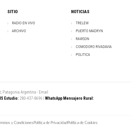
SITIO
NOTICIAS
RADIO EN VIVO
TRELEW
ARCHIVO
PUERTO MADRYN
RAWSON
COMODORO RIVADAVIA
POLITICA
, Patagonia Argentina - Email:
S Estudio:
280-437-8696 |
WhatsApp Mensajero Rural:
rminos y Condiciones
Política de Privacidad
Política de Cookies