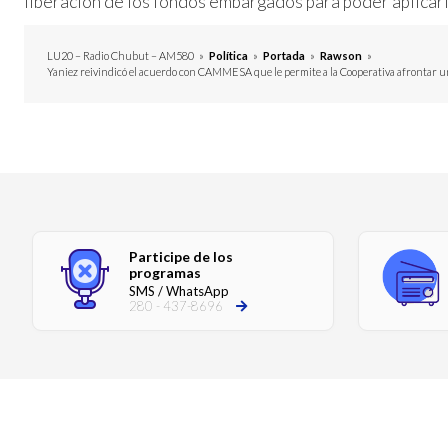
liberación de los fondos embargados para poder aplicarl
LU20 – Radio Chubut – AM580
»
Política
»
Portada
»
Rawson
»
Yaniez reivindicó el acuerdo con CAMMESA que le permite a la Cooperativa afrontar u
Participe de los
programas
SMS / WhatsApp
280 - 437-8696