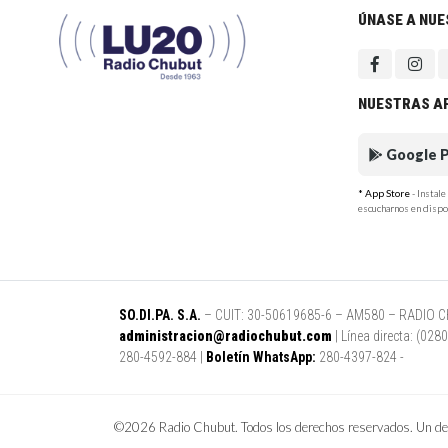
ÚNASE A NU
NUESTRAS A
Google P
* App Store
- Instal
escucharnos en dispo
SO.DI.PA. S.A.
– CUIT: 30-50619685-6 – AM580 – RADIO CHUB
administracion@radiochubut.com
| Línea directa: (02
280-4592-884 |
Boletín WhatsApp:
280-4397-824 -
©2026 Radio Chubut. Todos los derechos reservados. Un des