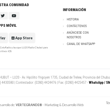
ESTRA COMUNIDAD
INFORMACIÓN
HISTORIA
PPS MÓVIL
CONTÁCTENOS
ANÚNCIESE CON
NOSOTROS
lay
App Store
CANAL DE WHATSAPP
e CeluRadio y busque LU20 Radio Chubut para
sitivos iOS
UT – LU20 - Av. Hipólito Yrigoyen 1735, Ciudad de Trelew, Provincia del Chubut
80) 4430580 | Contestador: (0280) 4424476 | Fax: (0280) 4425457 -
WhatsApp / SM
Té
arrollo de:
VERTEGRANDE®
- Marketing & Desarrollo Web