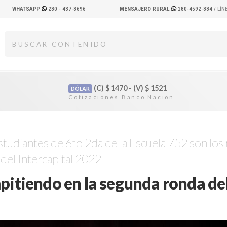
WHATSAPP
280 - 437-8696
MENSAJERO RURAL
280-4592-884
/ LÍ
(C)
$
1470 - (V)
$
1521
DÓLAR
Estudiantes de 6to 2da de la Escuela 752 son lo
del Intercapital 2022
tiendo en la segunda ronda del