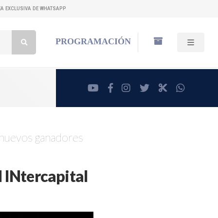
NEA EXCLUSIVA DE WHATSAPP
Buscar:
PROGRAMACIÓN
youtube
facebook
instagram
twitter
RadioCut
whatsa
s nuevos ganadores
 INtercapital