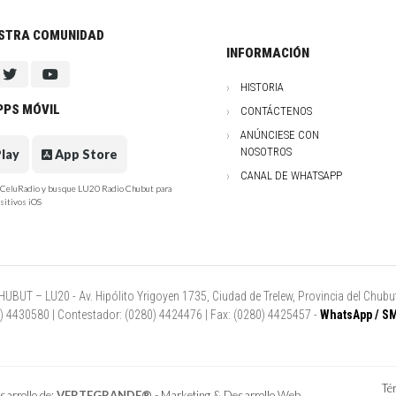
ESTRA COMUNIDAD
INFORMACIÓN
HISTORIA
PPS MÓVIL
CONTÁCTENOS
ANÚNCIESE CON
NOSOTROS
lay
App Store
CANAL DE WHATSAPP
e CeluRadio y busque LU20 Radio Chubut para
sitivos iOS
UT – LU20 - Av. Hipólito Yrigoyen 1735, Ciudad de Trelew, Provincia del Chubut
80) 4430580 | Contestador: (0280) 4424476 | Fax: (0280) 4425457 -
WhatsApp / SM
Té
arrollo de:
VERTEGRANDE®
- Marketing & Desarrollo Web