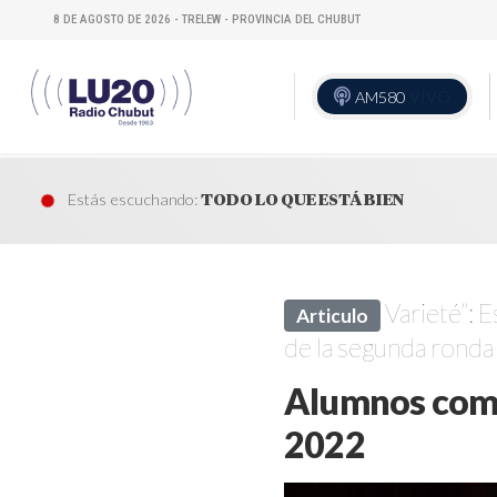
8 DE AGOSTO DE 2026 - TRELEW - PROVINCIA DEL CHUBUT
AM580
VIVO
Estás escuchando:
TODO LO QUE ESTÁ BIEN
Varieté”: 
Articulo
de la segunda ronda 
Alumnos compi
2022