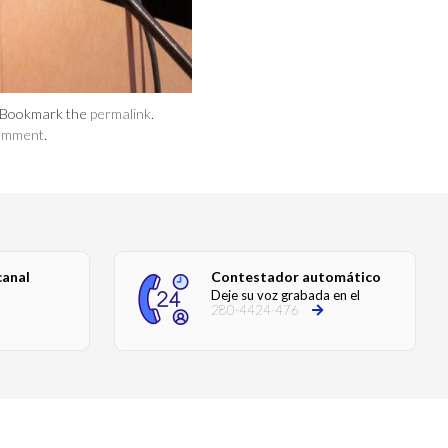
 . Bookmark the
permalink
.
comment
.
canal
Contestador automático
Deje su voz grabada en el
280-4424-476