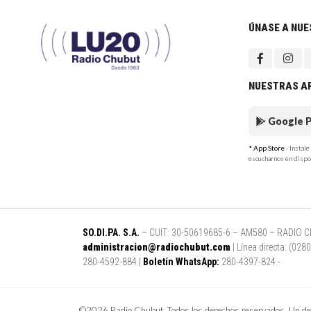
ÚNASE A NU
NUESTRAS A
Google P
* App Store
- Instal
escucharnos en dispo
SO.DI.PA. S.A.
– CUIT: 30-50619685-6 – AM580 – RADIO CHUB
administracion@radiochubut.com
| Línea directa: (02
280-4592-884 |
Boletín WhatsApp:
280-4397-824 -
©2026 Radio Chubut. Todos los derechos reservados. Un des