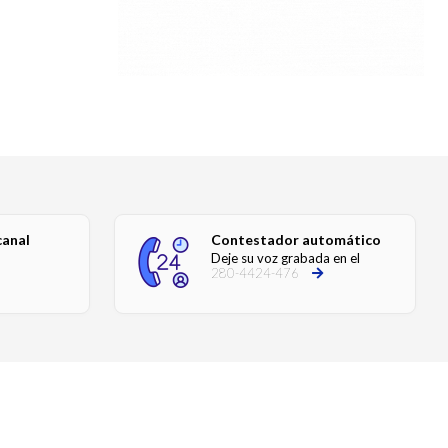
canal
Contestador automático
Deje su voz grabada en el
280-4424-476