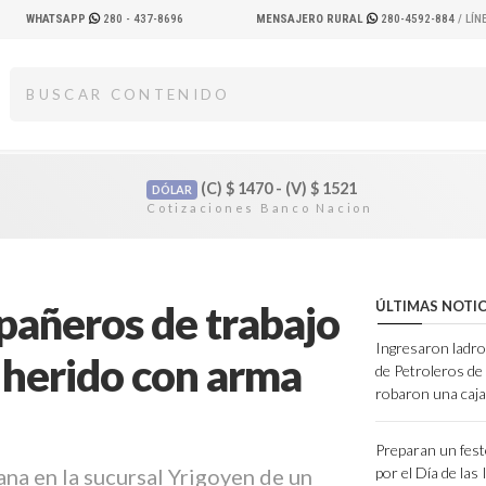
WHATSAPP
280 - 437-8696
MENSAJERO RURAL
280-4592-884
/ LÍ
(C)
$
1470 - (V)
$
1521
DÓLAR
pañeros de trabajo
ÚLTIMAS NOTIC
Ingresaron ladro
 herido con arma
de Petroleros d
robaron una caja
Preparan un feste
ana en la sucursal Yrigoyen de un
por el Día de las 