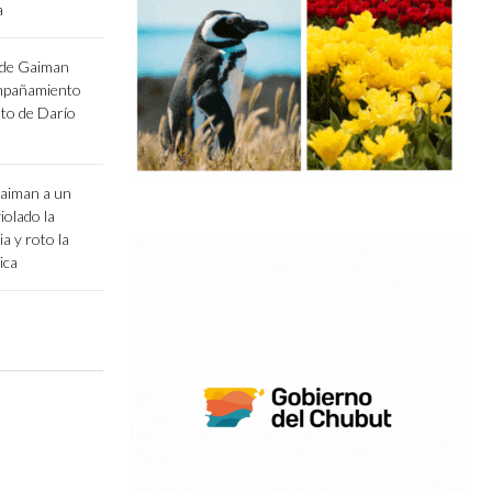
a
 de Gaiman
ompañamiento
ento de Darío
aiman a un
iolado la
ia y roto la
ica