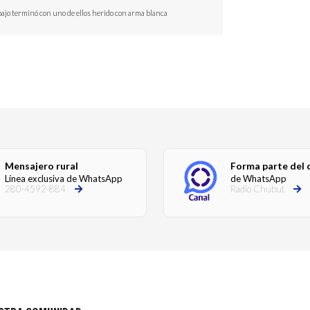
ajo terminó con uno de ellos herido con arma blanca
Mensajero rural
Forma parte del 
Línea exclusiva de WhatsApp
de WhatsApp
280-4592-884
Radio Chubut