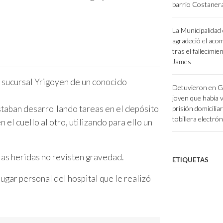
barrio Costaner
La Municipalidad
agradeció el ac
tras el fallecimi
James
a sucursal Yrigoyen de un conocido
Detuvieron en G
joven que había v
staban desarrollando tareas en el depósito
prisión domiciliar
tobillera electrón
n el cuello al otro, utilizando para ello un
las heridas no revisten gravedad.
ETIQUETAS
lugar personal del hospital que le realizó