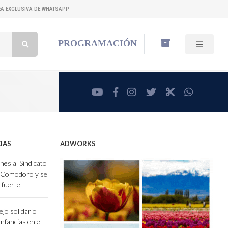
NEA EXCLUSIVA DE WHATSAPP
Buscar:
PROGRAMACIÓN
youtube
facebook
instagram
twitter
RadioCut
whatsa
IAS
ADWORKS
nes al Sindicato
e Comodoro y se
 fuerte
jo solidario
Infancias en el