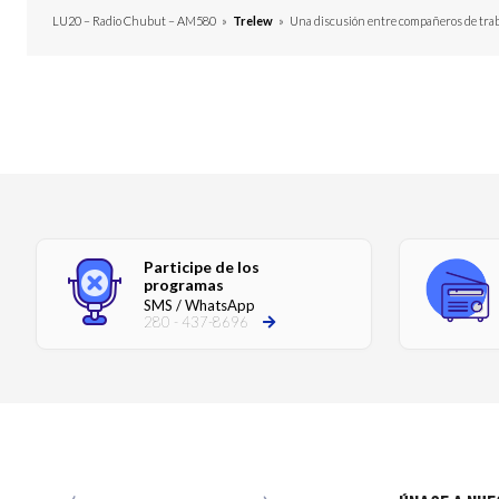
LU20 – Radio Chubut – AM580
»
Trelew
»
Una discusión entre compañeros de trab
Participe de los
programas
SMS / WhatsApp
280 - 437-8696