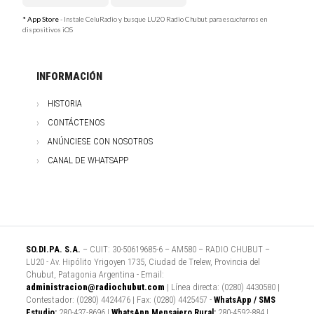
* App Store
- Instale CeluRadio y busque LU20 Radio Chubut para escucharnos en
dispositivos iOS
INFORMACIÓN
HISTORIA
CONTÁCTENOS
ANÚNCIESE CON NOSOTROS
CANAL DE WHATSAPP
SO.DI.PA. S.A.
– CUIT: 30-50619685-6 – AM580 – RADIO CHUBUT –
LU20 - Av. Hipólito Yrigoyen 1735, Ciudad de Trelew, Provincia del
Chubut, Patagonia Argentina - Email:
administracion@radiochubut.com
| Línea directa: (0280) 4430580 |
Contestador: (0280) 4424476 | Fax: (0280) 4425457 -
WhatsApp / SMS
Estudio:
280-437-8696 |
WhatsApp Mensajero Rural:
280-4592-884 |