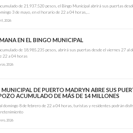
cumulado de 21.937.520 pesos, el Bingo Municipal abrirá sus puertas desd
omingo 3 de mayo, en el horario de 22 a 04 horas,…
ril, 2026
EMANA EN EL BINGO MUNICIPAL
cumulado de 18.985.235 pesos, abrirá sus puertas desde el viernes 27 al 
e 22 a 04 horas
rzo, 2026
O MUNICIPAL DE PUERTO MADRYN ABRE SUS PUER
POZO ACUMULADO DE MÁS DE 14 MILLONES
al domingo 8 de febrero de 22 a 04 horas, turistas y residentes podrán disfr
ntretenimiento
rero, 2026