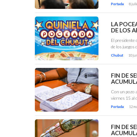
Portada
8 jul
LA POCEA
DE LOS 
El presidente 
de los juegos
Chubut
10 ju
FIN DE 
ACUMULA
Con un pozo a
viernes 15 al
Portada
12 ma
FIN DE 
ACUMULA