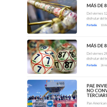
MÁS DE 8
Del viernes 12
disfrutar del 
Portada
10 di
MÁS DE 8
Del viernes 2
disfrutar del 
Portada
26 no
PAE INVI
NO CONV
TERCIAR
Pan American 