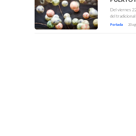
Del viernes 22
del tradiciona
Portada
20 ag