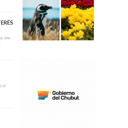
TERÉS
da, uno
…
e el