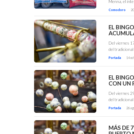
Menna, el int
Comodoro
20
EL BING
ACUMULA
Del viernes 17
del tradiciona
Portada
14 oc
EL BING
CON UN 
Del viernes 29
del tradiciona
Portada
26 ag
MÁS DE 7
PUERTO