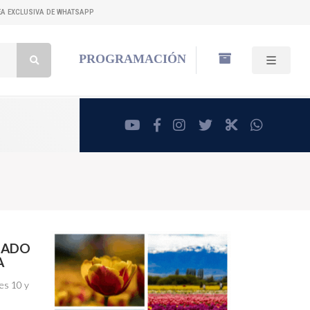
NEA EXCLUSIVA DE WHATSAPP
Buscar:
PROGRAMACIÓN
youtube
facebook
instagram
twitter
RadioCut
whatsa
ÁBADO
A
nes 10 y