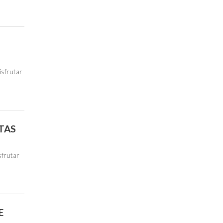
isfrutar
TAS
sfrutar
E