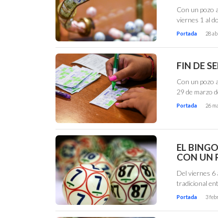
Con un pozo a
viernes 1 al d
Portada
28 ab
FIN DE S
Con un pozo a
29 de marzo d
Portada
26 ma
EL BING
CON UN 
Del viernes 6 
tradicional e
Portada
3 feb