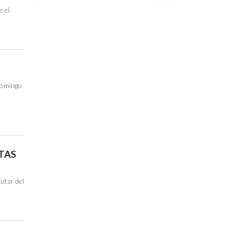
e el
domingo
TAS
utar del