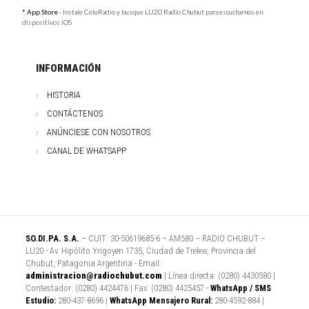
* App Store
- Instale CeluRadio y busque LU20 Radio Chubut para escucharnos en
dispositivos iOS
INFORMACIÓN
HISTORIA
CONTÁCTENOS
ANÚNCIESE CON NOSOTROS
CANAL DE WHATSAPP
SO.DI.PA. S.A.
– CUIT: 30-50619685-6 – AM580 – RADIO CHUBUT –
LU20 - Av. Hipólito Yrigoyen 1735, Ciudad de Trelew, Provincia del
Chubut, Patagonia Argentina - Email:
administracion@radiochubut.com
| Línea directa: (0280) 4430580 |
Contestador: (0280) 4424476 | Fax: (0280) 4425457 -
WhatsApp / SMS
Estudio:
280-437-8696 |
WhatsApp Mensajero Rural:
280-4592-884 |