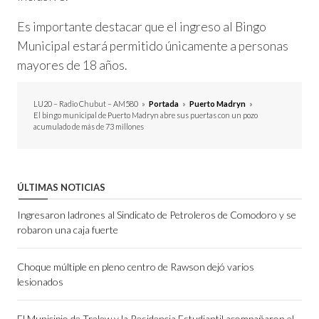
Es importante destacar que el ingreso al Bingo
Municipal estará permitido únicamente a personas
mayores de 18 años.
LU20 – Radio Chubut – AM580
»
Portada
»
Puerto Madryn
»
El bingo municipal de Puerto Madryn abre sus puertas con un pozo
acumulado de más de 73 millones
ÚLTIMAS NOTICIAS
Ingresaron ladrones al Sindicato de Petroleros de Comodoro y se
robaron una caja fuerte
Choque múltiple en pleno centro de Rawson dejó varios
lesionados
El Municipio de Trelew y la Residencia Estudiantil acompañaron el