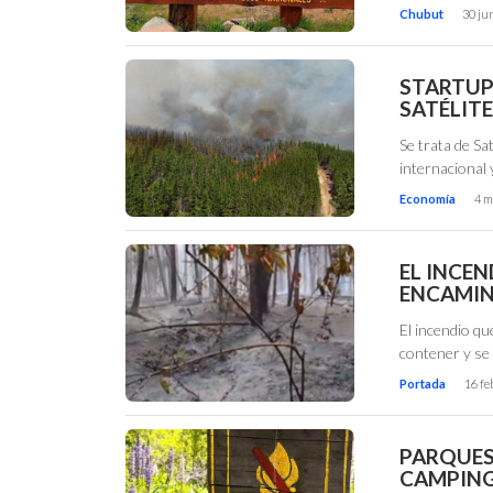
Chubut
30 ju
STARTUP 
SATÉLIT
Se trata de Sa
internacional
Economía
4 m
EL INCEN
ENCAMIN
El incendio qu
contener y se
Portada
16 fe
PARQUES
CAMPING