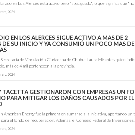
clarado en Los Alerces está activo pero "apaciguado", lo que significa que "n
brero, 2024
DIO EN LOS ALERCES SIGUE ACTIVO A MAS DE 2
 DE SU INICIO Y YA CONSUMIÓ UN POCO MÁS DE
AS
la Secretaria de Vinculación Ciudadana de Chubut Laura Mirantes quien indi
cie, más de 4 mil pertenecen a la provincia.
brero, 2024
Y TACETTA GESTIONARON CON EMPRESAS UN F
IO PARA MITIGAR LOS DAÑOS CAUSADOS POR EL
O
 American Energy fue la primera en sumarse a la iniciativa, aportando un t
 para el fondo de recuperación. Además, el Consejo Federal de Inversione
brero, 2024