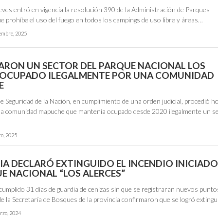
eves entró en vigencia la resolución 390 de la Administración de Parques
e prohíbe el uso del fuego en todos los campings de uso libre y áreas…
iembre, 2025
ARON UN SECTOR DEL PARQUE NACIONAL LOS
 OCUPADO ILEGALMENTE POR UNA COMUNIDAD
E
de Seguridad de la Nación, en cumplimiento de una orden judicial, procedió ho
na comunidad mapuche que mantenía ocupado desde 2020 ilegalmente un s
ro, 2025
IA DECLARÓ EXTINGUIDO EL INCENDIO INICIADO
UE NACIONAL “LOS ALERCES”
cumplido 31 días de guardia de cenizas sin que se registraran nuevos punto
de la Secretaría de Bosques de la provincia confirmaron que se logró extingu
rzo, 2024