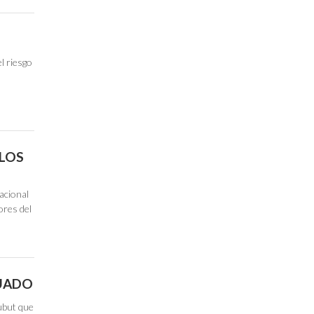
el riesgo
“LOS
acional
ores del
GUADO
ubut que