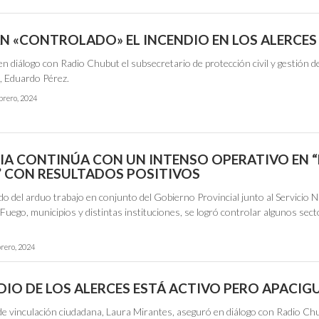
N «CONTROLADO» EL INCENDIO EN LOS ALERCES
, en diálogo con Radio Chubut el subsecretario de protección civil y gestión d
a, Eduardo Pérez.
brero, 2024
IA CONTINÚA CON UN INTENSO OPERATIVO EN 
” CON RESULTADOS POSITIVOS
 del arduo trabajo en conjunto del Gobierno Provincial junto al Servicio N
Fuego, municipios y distintas instituciones, se logró controlar algunos sect
brero, 2024
NDIO DE LOS ALERCES ESTÁ ACTIVO PERO APACI
 de vinculación ciudadana, Laura Mirantes, aseguró en diálogo con Radio Ch