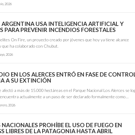
nio, 2026
ARGENTINA USA INTELIGENCIA ARTIFICIAL Y
ES PARA PREVENIR INCENDIOS FORESTALES
telites On Fire, un proyecto creado por jóvenes que hoy ya tiene alcance
 y que ha colaborado con Chubut.
ayo, 2026
DIO EN LOS ALERCES ENTRÓ EN FASE DE CONTROL
A A SU EXTINCIÓN
e afectó a más de 15.000 hectáreas en el Parque Nacional Los Alerces se lo
 encuentra actualmente a un paso de ser declarado formalmente como…
brero, 2026
 NACIONALES PROHÍBE EL USO DE FUEGO EN
S LIBRES DE LA PATAGONIA HASTA ABRIL