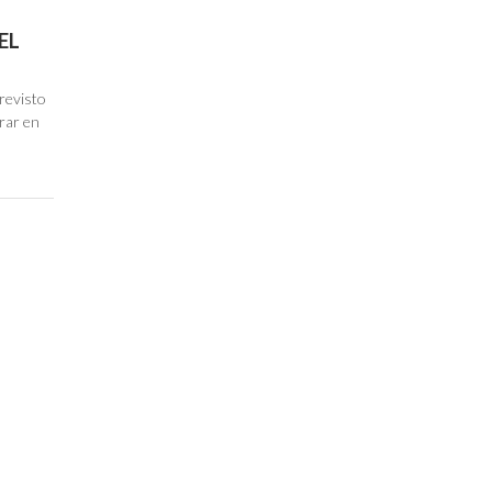
EL
revisto
orar en