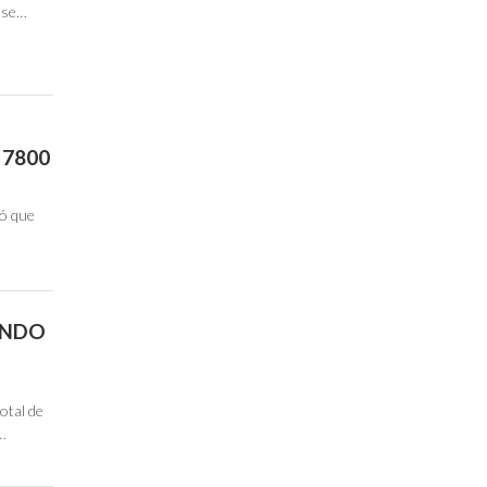
o se…
 7800
có que
ONDO
otal de
s…