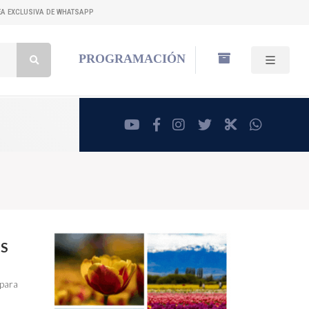
NEA EXCLUSIVA DE WHATSAPP
Buscar:
PROGRAMACIÓN
youtube
facebook
instagram
twitter
RadioCut
whatsa
OS
 para