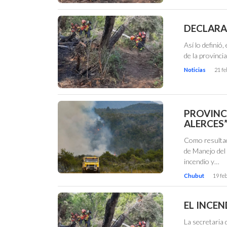
DECLARA
Así lo definió
de la provinci
Noticias
21 fe
PROVINC
ALERCES
Como resultado
de Manejo del 
incendio y…
Chubut
19 fe
EL INCE
La secretaria