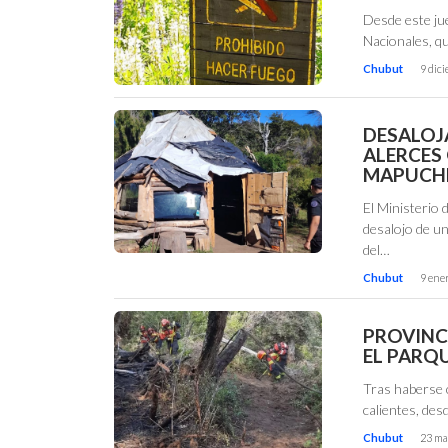
Desde este ju
Nacionales, qu
Chubut
9 dic
DESALOJ
ALERCES
MAPUCH
El Ministerio 
desalojo de u
del…
Chubut
9 ene
PROVINC
EL PARQ
Tras haberse 
calientes, des
Chubut
23 ma