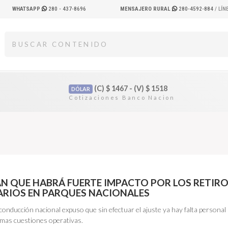
WHATSAPP
280 - 437-8696
MENSAJERO RURAL
280-4592-884
/ LÍ
(C)
$
1467 - (V)
$
1518
DÓLAR
N QUE HABRÁ FUERTE IMPACTO POR LOS RETIR
RIOS EN PARQUES NACIONALES
onducción nacional expuso que sin efectuar el ajuste ya hay falta personal
imas cuestiones operativas.