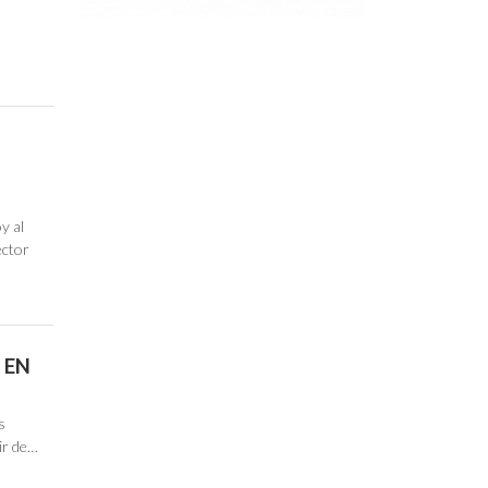
y al
ector
 EN
s
ir de…