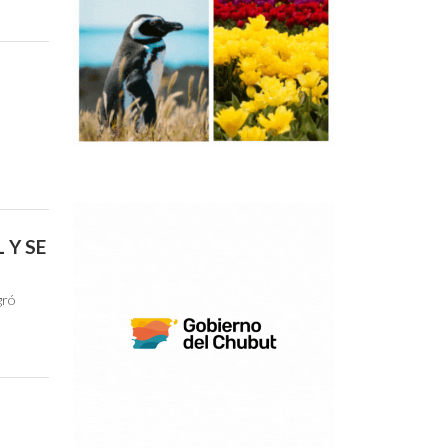
 Y SE
gró