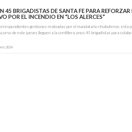
N 45 BRIGADISTAS DE SANTA FE PARA REFORZAR 
O POR EL INCENDIO EN “LOS ALERCES”
correspondientes gestiones realizadas por el mandatario chubutense, está p
scurso de este jueves lleguen a la cordillera unos 45 brigadistas para colab
rero, 2024