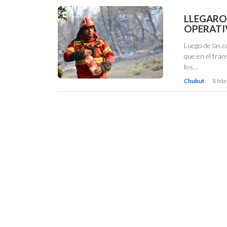
LLEGARO
OPERATIV
Luego de las 
que en el tran
los…
Chubut
8 feb