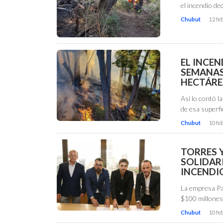
el incendio de
Chubut
12 fe
EL INCEN
SEMANAS
HECTÁRE
Así lo contó 
de esa superfi
Chubut
10 fe
TORRES 
SOLIDAR
INCENDI
La empresa Pan
$100 millones
Chubut
10 fe