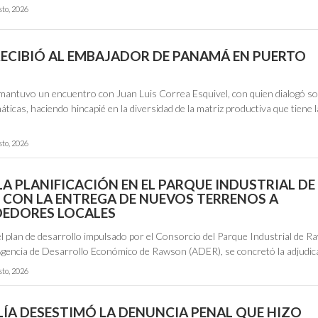
sto, 2026
RECIBIÓ AL EMBAJADOR DE PANAMÁ EN PUERTO
 mantuvo un encuentro con Juan Luis Correa Esquivel, con quien dialogó s
áticas, haciendo hincapié en la diversidad de la matriz productiva que tiene l
sto, 2026
A PLANIFICACIÓN EN EL PARQUE INDUSTRIAL DE
CON LA ENTREGA DE NUEVOS TERRENOS A
EDORES LOCALES
el plan de desarrollo impulsado por el Consorcio del Parque Industrial de 
Agencia de Desarrollo Económico de Rawson (ADER), se concretó la adjudi
sto, 2026
ALÍA DESESTIMÓ LA DENUNCIA PENAL QUE HIZO