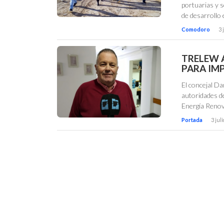
portuarias y s
de desarrollo
Comodoro
3 
TRELEW 
PARA IM
El concejal Da
autoridades d
Energía Renova
Portada
3 jul