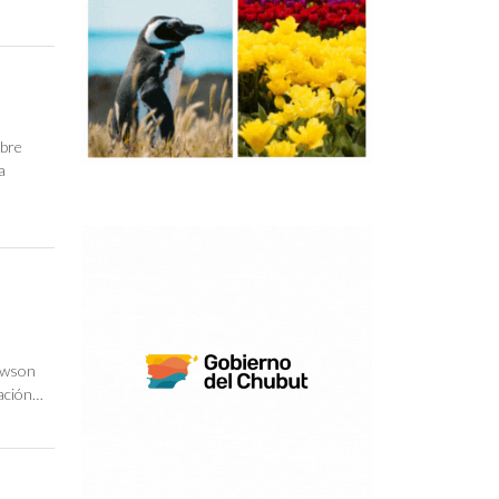
obre
a
Rawson
cación…