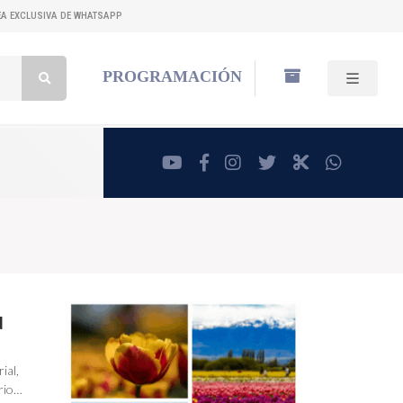
NEA EXCLUSIVA DE WHATSAPP
Buscar:
PROGRAMACIÓN
youtube
facebook
instagram
twitter
RadioCut
whatsa
N
ial,
ario…