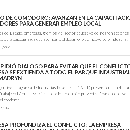
RO DE COMODORO: AVANZAN EN LA CAPACITACI
DORES PARA GENERAR EMPLEO LOCAL
s del Estado, empresas, gremios y el sector educativo delinearon acciones
e obra especializada que acompañe el desarrollo del nuevo polo industrial.
io, 2026
 PIDIÓ DIÁLOGO PARA EVITAR QUE EL CONFLICT
SA SE EXTIENDA A TODO EL PARQUE INDUSTRIAL
 MADRYN
entina Patagónica de Industrias Pesqueras (CAPIP) presentó una nota form
Trabajo del Chubut solicitando "la intervención preventiva" para preservar 
 el creciente…
io, 2026
SA PROFUNDIZA EL CONFLICTO: LA EMPRESA