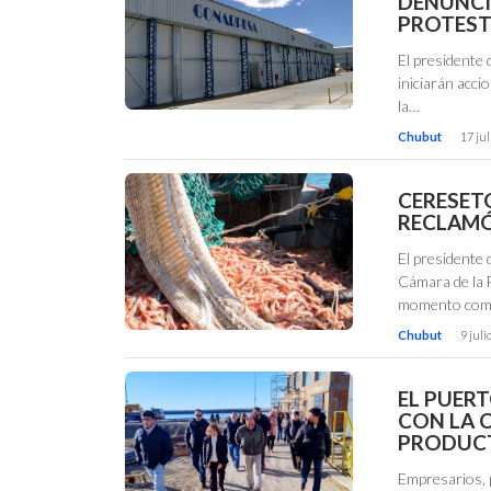
DENUNCI
PROTEST
El presidente
iniciarán acci
la…
Chubut
17 jul
CERESETO
RECLAMÓ
El presidente 
Cámara de la F
momento com
Chubut
9 juli
EL PUER
CON LA 
PRODUCT
Empresarios, 