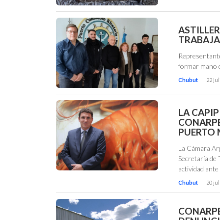
ASTILLE
TRABAJA
Representante
formar mano d
Chubut
22 jul
LA CAPIP
CONARPE
PUERTO
La Cámara Arg
Secretaría de 
actividad ante
Chubut
20 jul
CONARPE