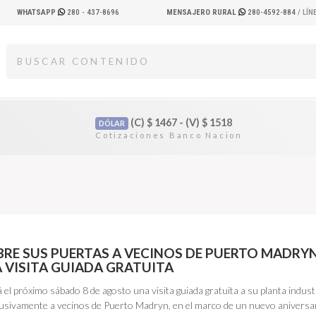
WHATSAPP
280 - 437-8696
MENSAJERO RURAL
280-4592-884
/ LÍ
(C)
$
1467 - (V)
$
1518
DÓLAR
BRE SUS PUERTAS A VECINOS DE PUERTO MADRY
 VISITA GUIADA GRATUITA
á el próximo sábado 8 de agosto una visita guiada gratuita a su planta industr
lusivamente a vecinos de Puerto Madryn, en el marco de un nuevo anivers