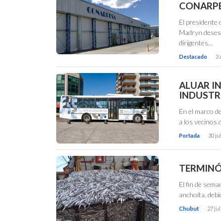
CONARP
El presidente
Madryn desest
dirigentes…
Destacado
3 
ALUAR I
INDUSTR
En el marco de
a los vecinos 
Portada
30 ju
TERMINÓ
El fin de sema
anchoíta, debid
Chubut
27 jul