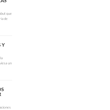
LAS
ubut que
ria de
 Y
la
aviesa un
OS
R
laciones