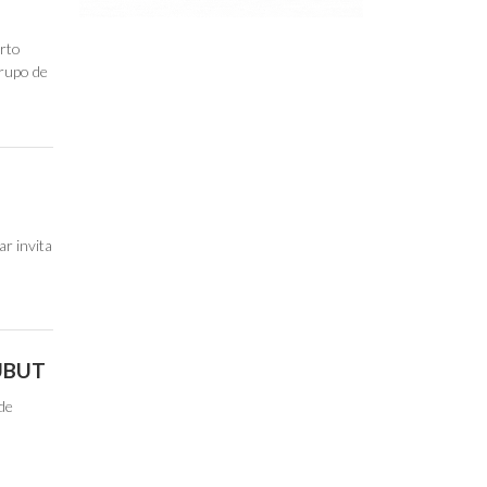
erto
grupo de
ar invita
UBUT
 de