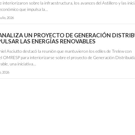
e interiorizaron sobre la infraestructura, los avances del Astillero y las inic
 económico que impulsa la…
julio, 2026
ANALIZA UN PROYECTO DE GENERACIÓN DISTRI
PULSAR LAS ENERGÍAS RENOVABLES
niel Asciutto destacó la reunión que mantuvieron los ediles de Trelew con
el OMRESP para interiorizarse sobre el proyecto de Generación Distribuid
ble, una iniciativa…
io, 2026