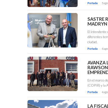
Portada
5 ago
SASTRE 
MADRYN
El intendente
diferentes tem
ciudad.
Portada
4 ago
AVANZA L
RAWSON 
EMPREND
En el marco d
(COPIR) y la 
Portada
4 ago
LA FISC