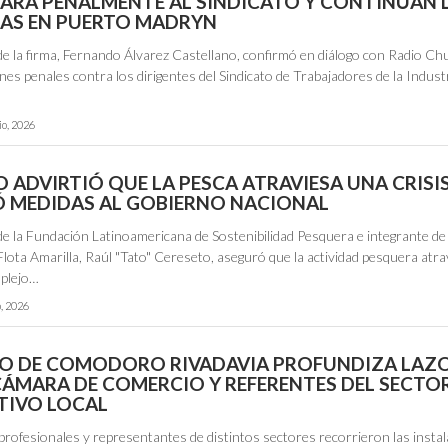
ARÁ PENALMENTE AL SINDICATO Y CONTINÚAN 
AS EN PUERTO MADRYN
 de la firma, Fernando Álvarez Castellano, confirmó en diálogo con Radio Ch
ones penales contra los dirigentes del Sindicato de Trabajadores de la Indust
io, 2026
 ADVIRTIÓ QUE LA PESCA ATRAVIESA UNA CRISIS
 MEDIDAS AL GOBIERNO NACIONAL
de la Fundación Latinoamericana de Sostenibilidad Pesquera e integrante de 
lota Amarilla, Raúl "Tato" Cereseto, aseguró que la actividad pesquera atr
plejo…
o, 2026
TO DE COMODORO RIVADAVIA PROFUNDIZA LAZ
CÁMARA DE COMERCIO Y REFERENTES DEL SECTO
IVO LOCAL
profesionales y representantes de distintos sectores recorrieron las insta