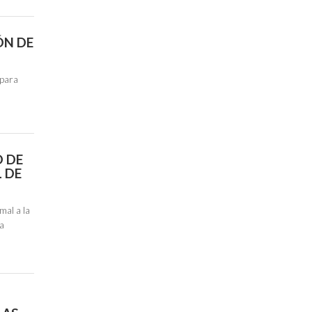
ÓN DE
 para
O DE
 DE
al a la
la