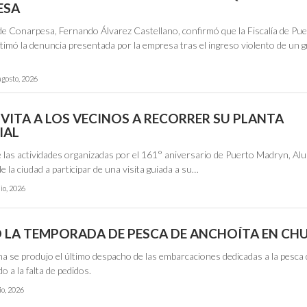
ESA
 de Conarpesa, Fernando Álvarez Castellano, confirmó que la Fiscalía de Pu
imó la denuncia presentada por la empresa tras el ingreso violento de un 
agosto, 2026
NVITA A LOS VECINOS A RECORRER SU PLANTA
IAL
 las actividades organizadas por el 161° aniversario de Puerto Madryn, Alu
de la ciudad a participar de una visita guiada a su…
lio, 2026
 LA TEMPORADA DE PESCA DE ANCHOÍTA EN CH
na se produjo el último despacho de las embarcaciones dedicadas a la pesca
o a la falta de pedidos.
io, 2026