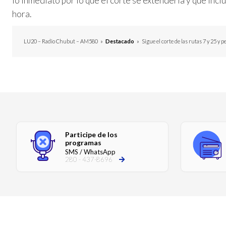
lo inmediato por lo que el corte se extendería y que in
hora.
LU20 – Radio Chubut – AM580
»
Destacado
»
Sigue el corte de las rutas 7 y 25 
Participe de los
programas
SMS / WhatsApp
280 - 437-8696