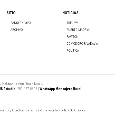
SITIO
NOTICIAS
RADIO EN VIVO
TRELEW
ARCHIVO
PUERTO MADRYN
RAWSON
COMODORO RIVADAVIA
POLITICA
, Patagonia Argentina - Email:
S Estudio:
280-437-8696 |
WhatsApp Mensajero Rural:
rminos y Condiciones
Política de Privacidad
Política de Cookies