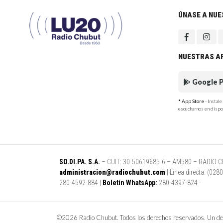
ÚNASE A NU
NUESTRAS A
Google P
* App Store
- Instal
escucharnos en dispo
SO.DI.PA. S.A.
– CUIT: 30-50619685-6 – AM580 – RADIO CHUB
administracion@radiochubut.com
| Línea directa: (02
280-4592-884 |
Boletín WhatsApp:
280-4397-824 -
©2026 Radio Chubut. Todos los derechos reservados. Un des