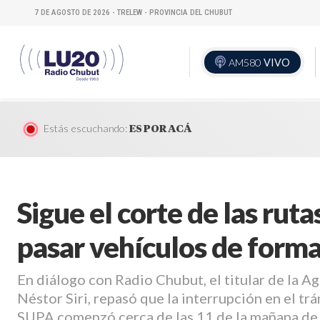
7 DE AGOSTO DE 2026 - TRELEW - PROVINCIA DEL CHUBUT
AM580
VIVO
Estás escuchando:
ES POR ACÁ
Sigue el corte de las rut
pasar vehículos de form
En diálogo con Radio Chubut, el titular de la A
Néstor Siri, repasó que la interrupción en el trán
SUPA comenzó cerca de las 11 de la mañana de 