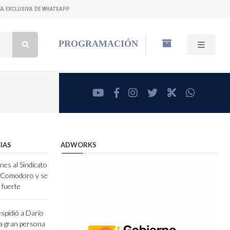
NEA EXCLUSIVA DE WHATSAPP
Buscar:
PROGRAMACIÓN
youtube
facebook
instagram
twitter
RadioCut
whatsa
IAS
ADWORKS
nes al Sindicato
e Comodoro y se
 fuerte
espidió a Darío
a gran persona