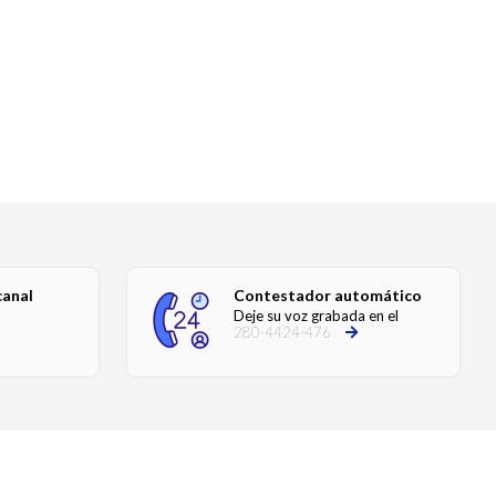
canal
Contestador automático
Deje su voz grabada en el
280-4424-476