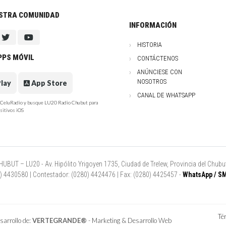
ESTRA COMUNIDAD
INFORMACIÓN
HISTORIA
PPS MÓVIL
CONTÁCTENOS
ANÚNCIESE CON
NOSOTROS
lay
App Store
CANAL DE WHATSAPP
e CeluRadio y busque LU20 Radio Chubut para
sitivos iOS
UT – LU20 - Av. Hipólito Yrigoyen 1735, Ciudad de Trelew, Provincia del Chubut
80) 4430580 | Contestador: (0280) 4424476 | Fax: (0280) 4425457 -
WhatsApp / SM
Té
arrollo de:
VERTEGRANDE®
- Marketing & Desarrollo Web