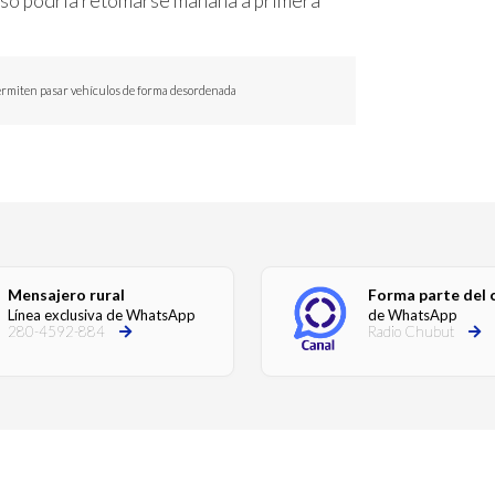
cluso podría retomarse mañana a primera
y permiten pasar vehículos de forma desordenada
Mensajero rural
Forma parte del 
Línea exclusiva de WhatsApp
de WhatsApp
280-4592-884
Radio Chubut