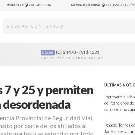
WHATSAPP
280 - 437-8696
MENSAJERO RURAL
280-4592-884
/ LÍ
(C)
$
1470 - (V)
$
1521
DÓLAR
as 7 y 25 y permiten
ÚLTIMAS NOTIC
Ingresaron ladro
a desordenada
de Petroleros d
robaron una caja
gencia Provincial de Seguridad Vial,
sito por parte de los afiliados al
Ignacio Torres d
James: «Se va un
este martes y se extendió por todo