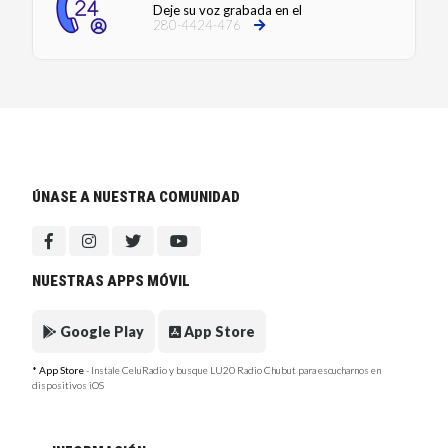
Deje su voz grabada en el
280-4424-476
ÚNASE A NUESTRA COMUNIDAD
NUESTRAS APPS MÓVIL
Google Play
App Store
* App Store
- Instale CeluRadio y busque LU20 Radio Chubut para escucharnos en
dispositivos iOS