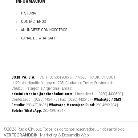
INFORMACIÓN
HISTORIA
CONTÁCTENOS
ANÚNCIESE CON NOSOTROS
CANAL DE WHATSAPP
SO.DI.PA. S.A.
– CUIT: 30-50619685-6 – AM580 – RADIO CHUBUT –
LU20 - Av. Hipólito Yrigoyen 1735, Ciudad de Trelew, Provincia del
Chubut, Patagonia Argentina - Email:
administracion@radiochubut.com
| Línea directa: (0280) 4430580 |
Contestador: (0280) 4424476 | Fax: (0280) 4425457 -
WhatsApp / SMS
Estudio:
280-437-8696 |
WhatsApp Mensajero Rural:
280-4592-884 |
Boletín WhatsApp:
280-4397-824 -
©2026 Radio Chubut. Todos los derechos reservados. Un desarrollo de:
VERTEGRANDE®
- Marketing & Desarrollo Web