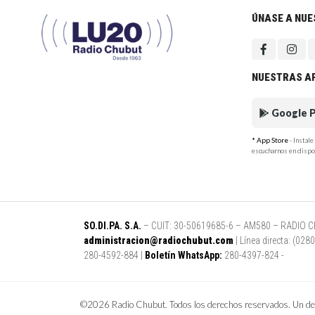
ÚNASE A NU
NUESTRAS A
Google P
* App Store
- Instal
escucharnos en dispo
SO.DI.PA. S.A.
– CUIT: 30-50619685-6 – AM580 – RADIO CHUB
administracion@radiochubut.com
| Línea directa: (02
280-4592-884 |
Boletín WhatsApp:
280-4397-824 -
©2026 Radio Chubut. Todos los derechos reservados. Un des