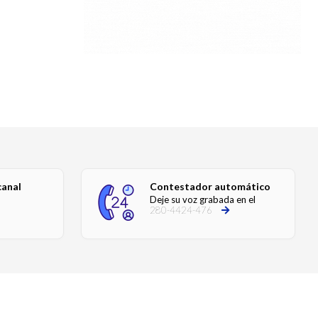
canal
Contestador automático
Deje su voz grabada en el
280-4424-476