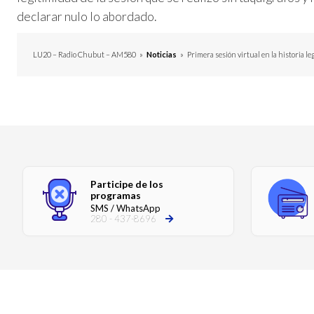
declarar nulo lo abordado.
LU20 – Radio Chubut – AM580
»
Noticias
»
Primera sesión virtual en la historia l
Participe de los
programas
SMS / WhatsApp
280 - 437-8696