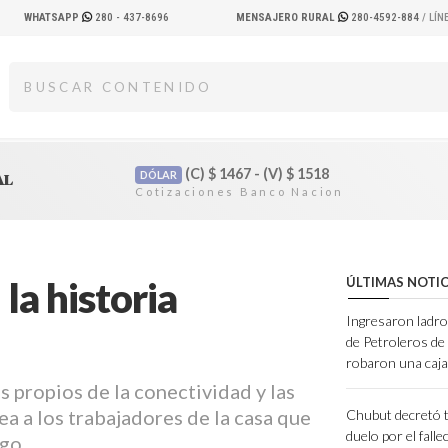
WHATSAPP
280 - 437-8696
MENSAJERO RURAL
280-4592-884
/ LÍ
(C)
$
1467 - (V)
$
1518
DÓLAR
AL
la historia
ÚLTIMAS NOTIC
Ingresaron ladro
de Petroleros d
robaron una caja
 propios de la conectividad y las
ea a los trabajadores de la casa que
Chubut decretó t
duelo por el fall
go.