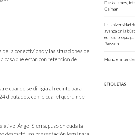
Darío James, int
Gaiman
La Universidad d
avanza en la bús
edificio propio p
Rawson
 de la conectividad y las situaciones de
 la casa que están con retención de
Murió el intend
ETIQUETAS
re cuando se dirigía al recinto para
24 diputados, con lo cual el quórum se
lativo, Ángel Sierra, puso en duda la
 no descartó una presentación legal para