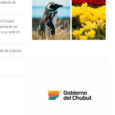
endente de
el Chubut
queda de un
ara su sede en
ente de Gaiman