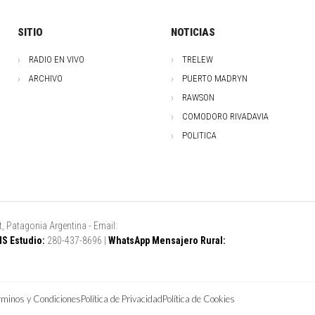
SITIO
NOTICIAS
RADIO EN VIVO
TRELEW
ARCHIVO
PUERTO MADRYN
RAWSON
COMODORO RIVADAVIA
POLITICA
, Patagonia Argentina - Email:
S Estudio:
280-437-8696 |
WhatsApp Mensajero Rural:
rminos y Condiciones
Política de Privacidad
Política de Cookies