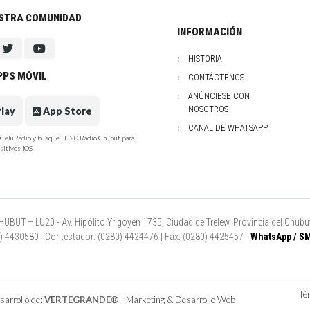
ESTRA COMUNIDAD
INFORMACIÓN
HISTORIA
PPS MÓVIL
CONTÁCTENOS
ANÚNCIESE CON
NOSOTROS
lay
App Store
CANAL DE WHATSAPP
e CeluRadio y busque LU20 Radio Chubut para
sitivos iOS
UT – LU20 - Av. Hipólito Yrigoyen 1735, Ciudad de Trelew, Provincia del Chubut
80) 4430580 | Contestador: (0280) 4424476 | Fax: (0280) 4425457 -
WhatsApp / SM
Té
arrollo de:
VERTEGRANDE®
- Marketing & Desarrollo Web