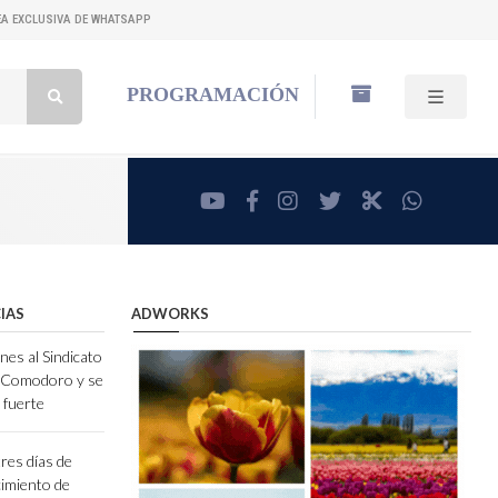
NEA EXCLUSIVA DE WHATSAPP
Buscar:
PROGRAMACIÓN
youtube
facebook
instagram
twitter
RadioCut
whatsa
IAS
ADWORKS
nes al Sindicato
e Comodoro y se
 fuerte
res días de
ecimiento de