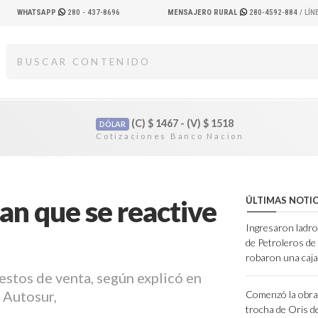
WHATSAPP
280 - 437-8696
MENSAJERO RURAL
280-4592-884
/ LÍ
(C)
$
1467 - (V)
$
1518
DÓLAR
an que se reactive
ÚLTIMAS NOTIC
Ingresaron ladro
de Petroleros d
robaron una caja
uestos de venta, según explicó en
 Autosur,
Comenzó la obra 
trocha de Oris d