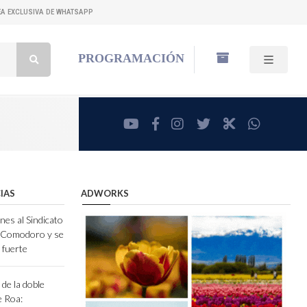
NEA EXCLUSIVA DE WHATSAPP
Buscar:
PROGRAMACIÓN
youtube
facebook
instagram
twitter
RadioCut
whatsa
IAS
ADWORKS
nes al Sindicato
e Comodoro y se
 fuerte
de la doble
e Roa: