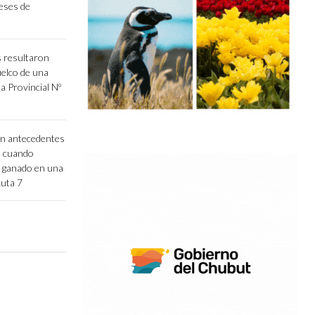
eses de
 resultaron
uelco de una
a Provincial Nº
n antecedentes
s cuando
r ganado en una
Ruta 7