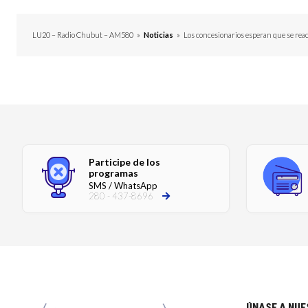
LU20 – Radio Chubut – AM580
»
Noticias
»
Los concesionarios esperan que se reac
Participe de los
programas
SMS / WhatsApp
280 - 437-8696
ÚNASE A NU