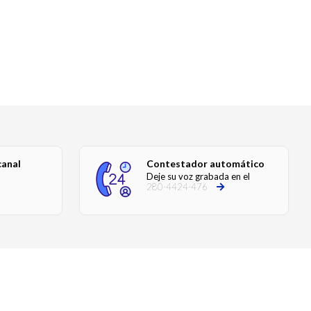
canal
Contestador automático
Deje su voz grabada en el
280-4424-476