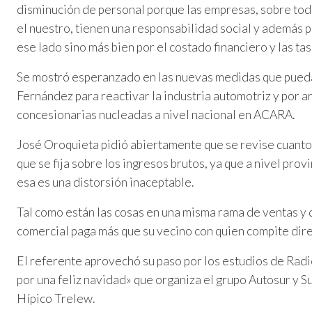
disminución de personal porque las empresas, sobre t
el nuestro, tienen una responsabilidad social y además 
ese lado sino más bien por el costado financiero y las t
Se mostró esperanzado en las nuevas medidas que pueda
Fernández para reactivar la industria automotriz y por ar
concesionarias nucleadas a nivel nacional en ACARA.
José Oroquieta pidió abiertamente que se revise cuanto 
que se fija sobre los ingresos brutos, ya que a nivel prov
esa es una distorsión inaceptable.
Tal como están las cosas en una misma rama de ventas y d
comercial paga más que su vecino con quien compite dir
El referente aprovechó su paso por los estudios de Radi
por una feliz navidad» que organiza el grupo Autosur y S
Hípico Trelew.