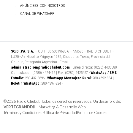
ANÚNCIESE CON NOSOTROS
CANAL DE WHATSAPP
SO.DI.PA. S.A.
– CUIT: 30-50619685-6 – AM580 – RADIO CHUBUT –
LU20 - Av. Hipólito Yrigoyen 1735, Ciudad de Trelew, Provincia del
Chubut, Patagonia Argentina - Email:
administracion@radiochubut.com
| Línea directa: (0280) 4430580 |
Contestador: (0280) 4424476 | Fax: (0280) 4425457 -
WhatsApp / SMS
Estudio:
280-437-8696 |
WhatsApp Mensajero Rural:
280-4592-884 |
Boletín WhatsApp:
280-4397-824 -
©2026 Radio Chubut. Todos los derechos reservados. Un desarrollo de:
VERTEGRANDE®
- Marketing & Desarrollo Web
Términos y Condiciones
Política de Privacidad
Política de Cookies