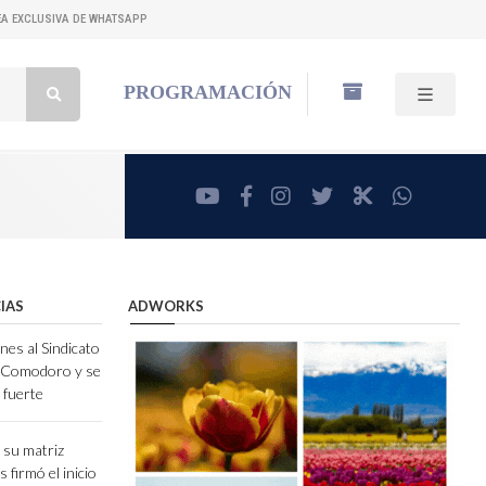
NEA EXCLUSIVA DE WHATSAPP
Buscar:
PROGRAMACIÓN
youtube
facebook
instagram
twitter
RadioCut
whatsa
IAS
ADWORKS
nes al Sindicato
e Comodoro y se
 fuerte
 su matriz
 firmó el inicio