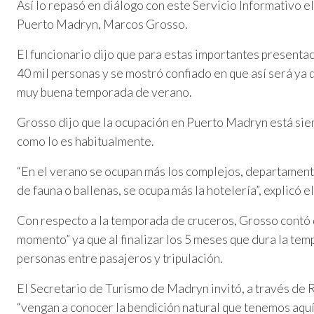
Así lo repasó en diálogo con este Servicio Informativo e
Puerto Madryn, Marcos Grosso.
El funcionario dijo que para estas importantes present
40 mil personas y se mostró confiado en que así será ya 
muy buena temporada de verano.
Grosso dijo que la ocupación en Puerto Madryn está sie
como lo es habitualmente.
“En el verano se ocupan más los complejos, departament
de fauna o ballenas, se ocupa más la hotelería”, explicó el
Con respecto a la temporada de cruceros, Grosso contó
momento” ya que al finalizar los 5 meses que dura la tem
personas entre pasajeros y tripulación.
El Secretario de Turismo de Madryn invitó, a través de 
“vengan a conocer la bendición natural que tenemos aquí