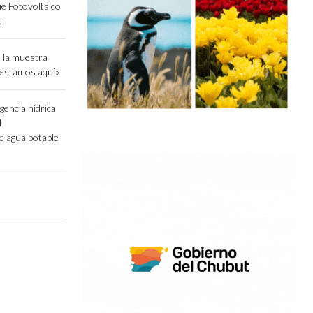
ue Fotovoltaico
s
 la muestra
 estamos aquí»
gencia hídrica
l
e agua potable