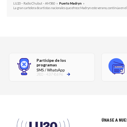
LU20 – Radio Chubut – AM580
»
Puerto Madryn
»
La gran cartelera de artistas nacionales que ofrece Madryn este verano, continúa en el
Participe de los
programas
SMS / WhatsApp
280 - 437-8696
ÚNASE A NU