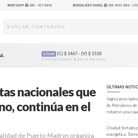
WHATSAPP
280 - 437-8696
MENSAJERO RURAL
280-4592-884
/ LÍ
(C)
$
1467 - (V)
$
1518
DÓLAR
AL
stas nacionales que
ÚLTIMAS NOTIC
Ingresaron ladro
o, continúa en el
de Petroleros d
robaron una caja
Chubut fortalece
alidad de Puerto Madryn organiza
energética: Torres