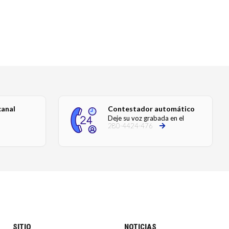
canal
Contestador automático
Deje su voz grabada en el
280-4424-476
SITIO
NOTICIAS