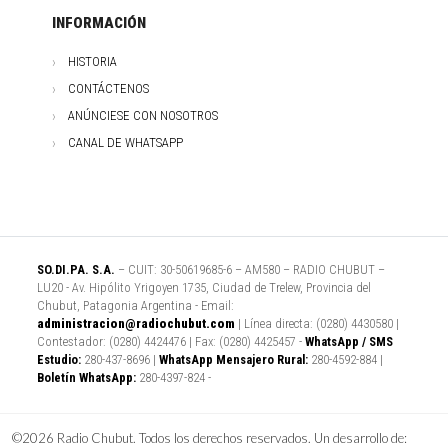
INFORMACIÓN
HISTORIA
CONTÁCTENOS
ANÚNCIESE CON NOSOTROS
CANAL DE WHATSAPP
SO.DI.PA. S.A.
– CUIT: 30-50619685-6 – AM580 – RADIO CHUBUT –
LU20 - Av. Hipólito Yrigoyen 1735, Ciudad de Trelew, Provincia del
Chubut, Patagonia Argentina - Email:
administracion@radiochubut.com
| Línea directa: (0280) 4430580 |
Contestador: (0280) 4424476 | Fax: (0280) 4425457 -
WhatsApp / SMS
Estudio:
280-437-8696 |
WhatsApp Mensajero Rural:
280-4592-884 |
Boletín WhatsApp:
280-4397-824 -
©2026 Radio Chubut. Todos los derechos reservados. Un desarrollo de: