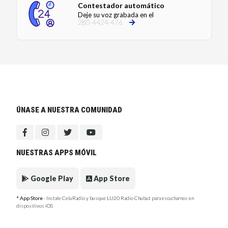
Contestador automático
Deje su voz grabada en el
280-4424-476
ÚNASE A NUESTRA COMUNIDAD
NUESTRAS APPS MÓVIL
Google Play
App Store
* App Store
- Instale CeluRadio y busque LU20 Radio Chubut para escucharnos en
dispositivos iOS