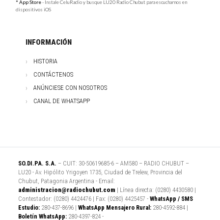
* App Store
- Instale CeluRadio y busque LU20 Radio Chubut para escucharnos en
dispositivos iOS
INFORMACIÓN
HISTORIA
CONTÁCTENOS
ANÚNCIESE CON NOSOTROS
CANAL DE WHATSAPP
SO.DI.PA. S.A.
– CUIT: 30-50619685-6 – AM580 – RADIO CHUBUT –
LU20 - Av. Hipólito Yrigoyen 1735, Ciudad de Trelew, Provincia del
Chubut, Patagonia Argentina - Email:
administracion@radiochubut.com
| Línea directa: (0280) 4430580 |
Contestador: (0280) 4424476 | Fax: (0280) 4425457 -
WhatsApp / SMS
Estudio:
280-437-8696 |
WhatsApp Mensajero Rural:
280-4592-884 |
Boletín WhatsApp:
280-4397-824 -