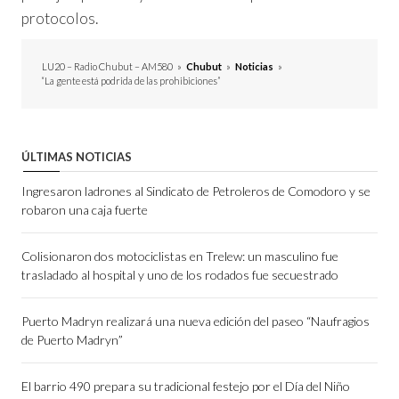
protocolos.
LU20 – Radio Chubut – AM580
»
Chubut
»
Noticias
»
“La gente está podrida de las prohibiciones”
ÚLTIMAS NOTICIAS
Ingresaron ladrones al Sindicato de Petroleros de Comodoro y se
robaron una caja fuerte
Colisionaron dos motociclistas en Trelew: un masculino fue
trasladado al hospital y uno de los rodados fue secuestrado
Puerto Madryn realizará una nueva edición del paseo “Naufragios
de Puerto Madryn”
El barrio 490 prepara su tradicional festejo por el Día del Niño