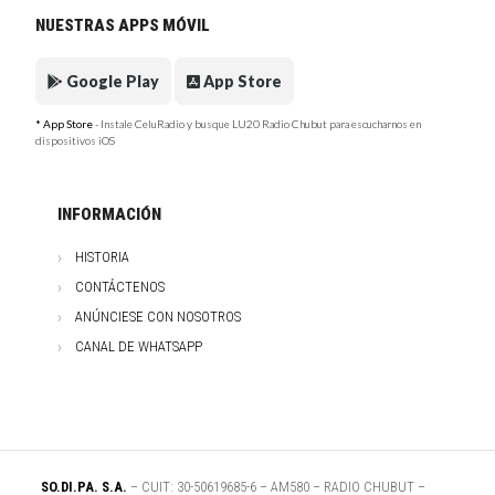
NUESTRAS APPS MÓVIL
Google Play
App Store
* App Store
- Instale CeluRadio y busque LU20 Radio Chubut para escucharnos en
dispositivos iOS
INFORMACIÓN
HISTORIA
CONTÁCTENOS
ANÚNCIESE CON NOSOTROS
CANAL DE WHATSAPP
SO.DI.PA. S.A.
– CUIT: 30-50619685-6 – AM580 – RADIO CHUBUT –