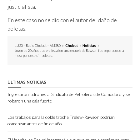
justicialista.
En este caso no se dio con el autor del daño de
boletas.
LU20 – Radio Chubut – AM580
»
Chubut
»
Noticias
»
Joven de 20 años que era fiscal en una escuela de Rawson fue separado de la
mesa por destruir boletas.
ÚLTIMAS NOTICIAS
Ingresaron ladrones al Sindicato de Petroleros de Comodoro y se
robaron una caja fuerte
Los trabajos para la doble trocha Trelew-Rawson podrían
comenzar antes de fin de año
El Hospital de Esquel incorporó un nuevo grupo electrógeno para