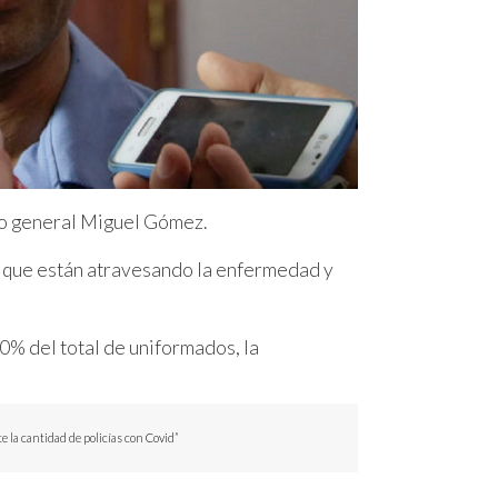
ario general Miguel Gómez.
s que están atravesando la enfermedad y
10% del total de uniformados, la
 la cantidad de policías con Covid”