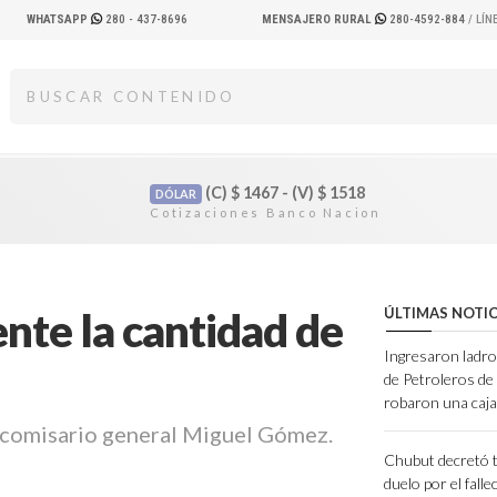
WHATSAPP
280 - 437-8696
MENSAJERO RURAL
280-4592-884
/ LÍ
(C)
$
1467 - (V)
$
1518
DÓLAR
nte la cantidad de
ÚLTIMAS NOTIC
Ingresaron ladro
de Petroleros d
robaron una caja
a, comisario general Miguel Gómez.
Chubut decretó t
duelo por el fall