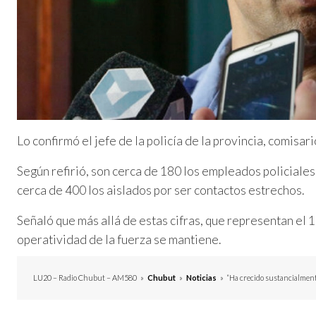
Lo confirmó el jefe de la policía de la provincia, comis
Según refirió, son cerca de 180 los empleados policiale
cerca de 400 los aislados por ser contactos estrechos.
Señaló que más allá de estas cifras, que representan el 
operatividad de la fuerza se mantiene.
LU20 – Radio Chubut – AM580
»
Chubut
»
Noticias
»
“Ha crecido sustancialmente