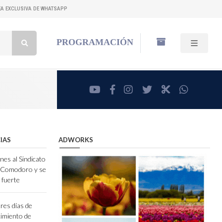
NEA EXCLUSIVA DE WHATSAPP
Buscar:
PROGRAMACIÓN
youtube
facebook
instagram
twitter
RadioCut
whatsa
IAS
ADWORKS
nes al Sindicato
e Comodoro y se
 fuerte
res días de
ecimiento de