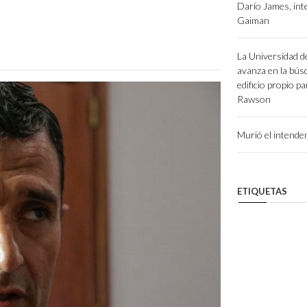
Darío James, int
Gaiman
La Universidad d
avanza en la bús
edificio propio p
Rawson
Murió el intend
ETIQUETAS