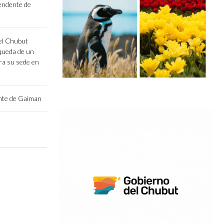
endente de
el Chubut
queda de un
ara su sede en
ente de Gaiman