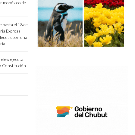
or monóxido de
 hasta el 18 de
ria Express
 deudas con una
ria
relew ejecuta
io Constitución