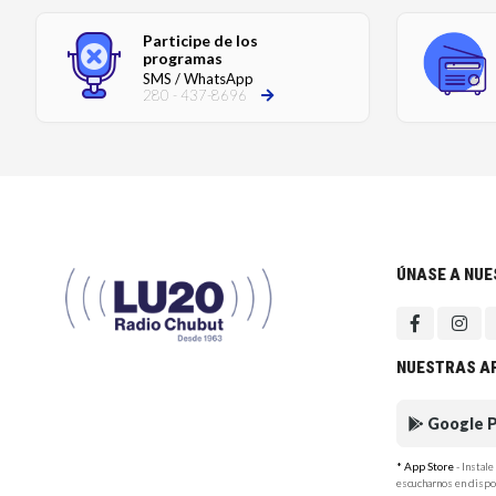
Participe de los
programas
SMS / WhatsApp
280 - 437-8696
ÚNASE A NU
NUESTRAS A
Google P
* App Store
- Instal
escucharnos en dispo