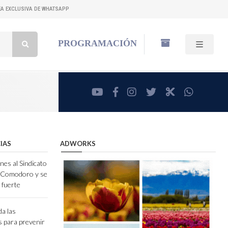
NEA EXCLUSIVA DE WHATSAPP
Buscar:
PROGRAMACIÓN
youtube
facebook
instagram
twitter
RadioCut
whatsa
IAS
ADWORKS
nes al Sindicato
e Comodoro y se
 fuerte
da las
 para prevenir