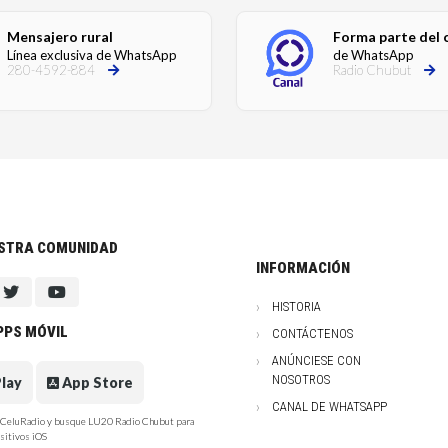
Mensajero rural
Forma parte del 
Línea exclusiva de WhatsApp
de WhatsApp
280-4592-884
Radio Chubut
ESTRA COMUNIDAD
INFORMACIÓN
HISTORIA
PPS MÓVIL
CONTÁCTENOS
ANÚNCIESE CON
NOSOTROS
lay
App Store
CANAL DE WHATSAPP
e CeluRadio y busque LU20 Radio Chubut para
sitivos iOS