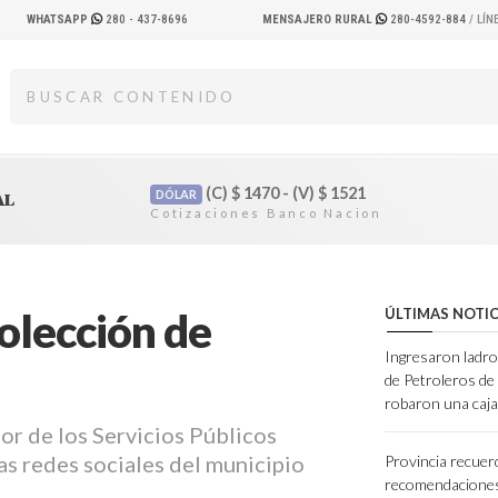
WHATSAPP
280 - 437-8696
MENSAJERO RURAL
280-4592-884
/ LÍ
(C)
$
1470 - (V)
$
1521
DÓLAR
AL
olección de
ÚLTIMAS NOTIC
Ingresaron ladro
de Petroleros d
robaron una caja
or de los Servicios Públicos
s redes sociales del municipio
Provincia recuer
recomendaciones