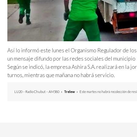
Así lo informó este lunes el Organismo Regulador de lo
un mensaje difundo por las redes sociales del municipio 
Según se indicó, la empresa Ashira S.A. realizará en la 
turnos, mientras que mañana no habrá servicio.
LU20 – Radio Chubut – AM580
»
Trelew
»
Este martes no habrá recolección de res