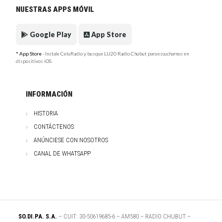
NUESTRAS APPS MÓVIL
Google Play
App Store
* App Store
- Instale CeluRadio y busque LU20 Radio Chubut para escucharnos en
dispositivos iOS
INFORMACIÓN
HISTORIA
CONTÁCTENOS
ANÚNCIESE CON NOSOTROS
CANAL DE WHATSAPP
SO.DI.PA. S.A.
– CUIT: 30-50619685-6 – AM580 – RADIO CHUBUT –