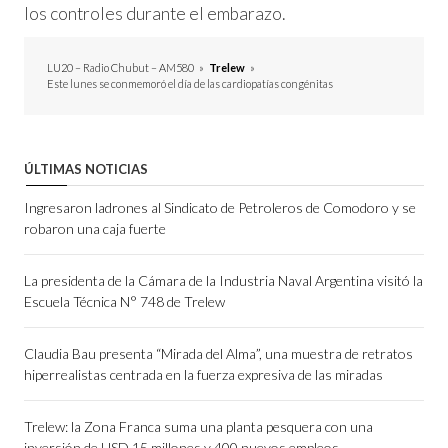
los controles durante el embarazo.
LU20 – Radio Chubut – AM580
»
Trelew
»
Este lunes se conmemoró el día de las cardiopatías congénitas
ÚLTIMAS NOTICIAS
Ingresaron ladrones al Sindicato de Petroleros de Comodoro y se
robaron una caja fuerte
La presidenta de la Cámara de la Industria Naval Argentina visitó la
Escuela Técnica N° 748 de Trelew
Claudia Bau presenta “Mirada del Alma”, una muestra de retratos
hiperrealistas centrada en la fuerza expresiva de las miradas
Trelew: la Zona Franca suma una planta pesquera con una
inversión de USD 15 millones y 400 nuevos empleos