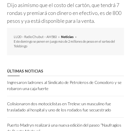
Dijo asimismo que el costo del cartón, que tendrá 7
rondas y premiará con dinero en efectivo, es de 800
pesos y ya está disponible para la venta.
LU20 – Radio Chubut – AM580
»
Noticias
»
Este domingo se ponen en juego más de 2 millones de pesos en el sorteo del
Telebingo
ÚLTIMAS NOTICIAS
Ingresaron ladrones al Sindicato de Petroleros de Comodoro y se
robaron una caja fuerte
Colisionaron dos motociclistas en Trelew: un masculino fue
trasladado al hospital y uno de los rodados fue secuestrado
Puerto Madryn realizará una nueva edición del paseo “Naufragios