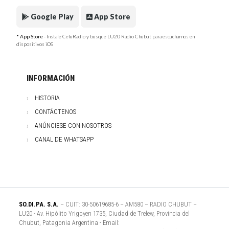
Google Play
App Store
* App Store
- Instale CeluRadio y busque LU20 Radio Chubut para escucharnos en
dispositivos iOS
INFORMACIÓN
HISTORIA
CONTÁCTENOS
ANÚNCIESE CON NOSOTROS
CANAL DE WHATSAPP
SO.DI.PA. S.A.
– CUIT: 30-50619685-6 – AM580 – RADIO CHUBUT –
LU20 - Av. Hipólito Yrigoyen 1735, Ciudad de Trelew, Provincia del
Chubut, Patagonia Argentina - Email: