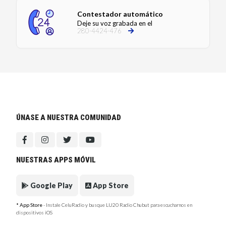
Contestador automático
Deje su voz grabada en el
280-4424-476
ÚNASE A NUESTRA COMUNIDAD
NUESTRAS APPS MÓVIL
Google Play
App Store
* App Store
- Instale CeluRadio y busque LU20 Radio Chubut para escucharnos en
dispositivos iOS