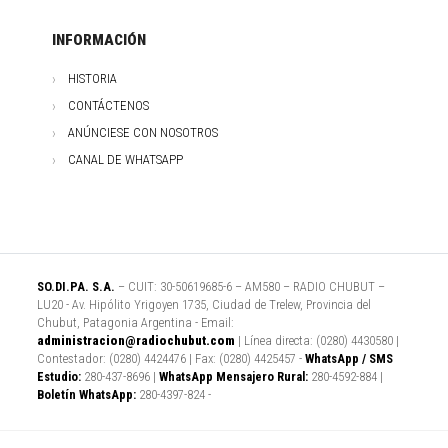
INFORMACIÓN
HISTORIA
CONTÁCTENOS
ANÚNCIESE CON NOSOTROS
CANAL DE WHATSAPP
SO.DI.PA. S.A.
– CUIT: 30-50619685-6 – AM580 – RADIO CHUBUT –
LU20 - Av. Hipólito Yrigoyen 1735, Ciudad de Trelew, Provincia del
Chubut, Patagonia Argentina - Email:
administracion@radiochubut.com
| Línea directa: (0280) 4430580 |
Contestador: (0280) 4424476 | Fax: (0280) 4425457 -
WhatsApp / SMS
Estudio:
280-437-8696 |
WhatsApp Mensajero Rural:
280-4592-884 |
Boletín WhatsApp:
280-4397-824 -