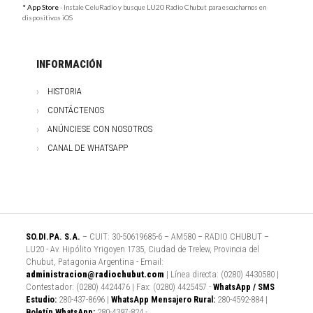
* App Store
- Instale CeluRadio y busque LU20 Radio Chubut para escucharnos en
dispositivos iOS
INFORMACIÓN
HISTORIA
CONTÁCTENOS
ANÚNCIESE CON NOSOTROS
CANAL DE WHATSAPP
SO.DI.PA. S.A.
– CUIT: 30-50619685-6 – AM580 – RADIO CHUBUT –
LU20 - Av. Hipólito Yrigoyen 1735, Ciudad de Trelew, Provincia del
Chubut, Patagonia Argentina - Email:
administracion@radiochubut.com
| Línea directa: (0280) 4430580 |
Contestador: (0280) 4424476 | Fax: (0280) 4425457 -
WhatsApp / SMS
Estudio:
280-437-8696 |
WhatsApp Mensajero Rural:
280-4592-884 |
Boletín WhatsApp:
280-4397-824 -