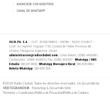
ANÚNCIESE CON NOSOTROS
CANAL DE WHATSAPP
SO.DI.PA. S.A.
– CUIT: 30-50619685-6 – AM580 – RADIO CHUBUT –
LU20 - Av. Hipólito Yrigoyen 1735, Ciudad de Trelew, Provincia del
Chubut, Patagonia Argentina - Email:
administracion@radiochubut.com
| Línea directa: (0280) 4430580 |
Contestador: (0280) 4424476 | Fax: (0280) 4425457 -
WhatsApp / SMS
Estudio:
280-437-8696 |
WhatsApp Mensajero Rural:
280-4592-884 |
Boletín WhatsApp:
280-4397-824 -
©2026 Radio Chubut. Todos los derechos reservados. Un desarrollo de:
VERTEGRANDE®
- Marketing & Desarrollo Web
Términos y Condiciones
Política de Privacidad
Política de Cookies