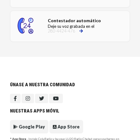
Contestador automático
Deje su voz grabada en el
280-4424-476
ÚNASE A NUESTRA COMUNIDAD
NUESTRAS APPS MÓVIL
Google Play
App Store
* App Store
- Instale CeluRadio y busque LU20 Radio Chubut para escucharnos en