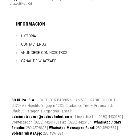
dispositivos iOS
INFORMACIÓN
HISTORIA
CONTÁCTENOS
ANÚNCIESE CON NOSOTROS
CANAL DE WHATSAPP
SO.DI.PA. S.A.
– CUIT: 30-50619685-6 – AM580 – RADIO CHUBUT –
LU20 - Av. Hipólito Yrigoyen 1735, Ciudad de Trelew, Provincia del
Chubut, Patagonia Argentina - Email:
administracion@radiochubut.com
| Línea directa: (0280) 4430580 |
Contestador: (0280) 4424476 | Fax: (0280) 4425457 -
WhatsApp / SMS
Estudio:
280-437-8696 |
WhatsApp Mensajero Rural:
280-4592-884 |
Boletín WhatsApp:
280-4397-824 -