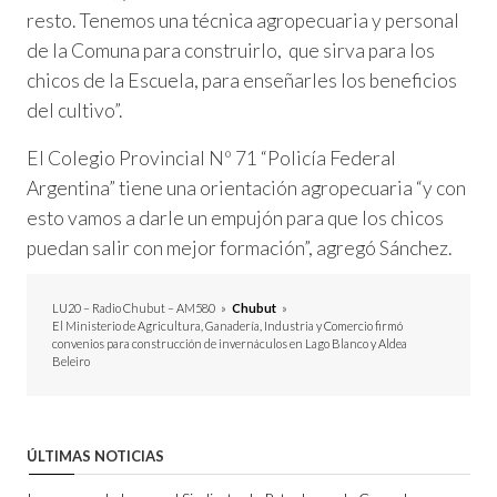
resto. Tenemos una técnica agropecuaria y personal
de la Comuna para construirlo, que sirva para los
chicos de la Escuela, para enseñarles los beneficios
del cultivo”.
El Colegio Provincial Nº 71 “Policía Federal
Argentina” tiene una orientación agropecuaria “y con
esto vamos a darle un empujón para que los chicos
puedan salir con mejor formación”, agregó Sánchez.
LU20 – Radio Chubut – AM580
»
Chubut
»
El Ministerio de Agricultura, Ganadería, Industria y Comercio firmó
convenios para construcción de invernáculos en Lago Blanco y Aldea
Beleiro
ÚLTIMAS NOTICIAS