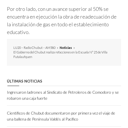
Por otro lado, con un avance superior al 50% se
encuentra en ejecución la obra de readecuación de
la instalación de gas en todo el establecimiento
educativo.
LU20 – Radio Chubut – AM580
»
Noticias
»
El Gobierno del Chubut realiza refacciones en la Escuela N° 25 de Villa
Futalaufquen
ÚLTIMAS NOTICIAS
Ingresaron ladrones al Sindicato de Petroleros de Comodoro y se
robaron una caja fuerte
Científicos de Chubut documentaron por primera vez el viaje de
una ballena de Península Valdés al Pacífico