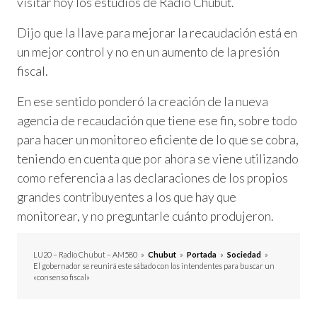
visitar hoy los estudios de Radio Chubut.
Dijo que la llave para mejorar la recaudación está en
un mejor control y no en un aumento de la presión
fiscal.
En ese sentido ponderó la creación de la nueva
agencia de recaudación que tiene ese fin, sobre todo
para hacer un monitoreo eficiente de lo que se cobra,
teniendo en cuenta que por ahora se viene utilizando
como referencia a las declaraciones de los propios
grandes contribuyentes a los que hay que
monitorear, y no preguntarle cuánto produjeron.
LU20 – Radio Chubut – AM580
»
Chubut
»
Portada
»
Sociedad
»
El gobernador se reunirá este sábado con los intendentes para buscar un
«consenso fiscal»