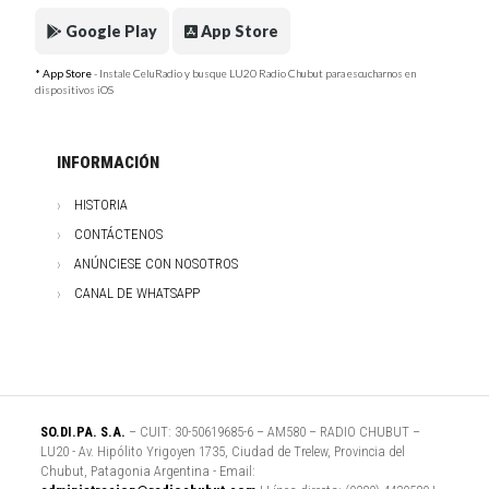
Google Play
App Store
* App Store
- Instale CeluRadio y busque LU20 Radio Chubut para escucharnos en
dispositivos iOS
INFORMACIÓN
HISTORIA
CONTÁCTENOS
ANÚNCIESE CON NOSOTROS
CANAL DE WHATSAPP
SO.DI.PA. S.A.
– CUIT: 30-50619685-6 – AM580 – RADIO CHUBUT –
LU20 - Av. Hipólito Yrigoyen 1735, Ciudad de Trelew, Provincia del
Chubut, Patagonia Argentina - Email: