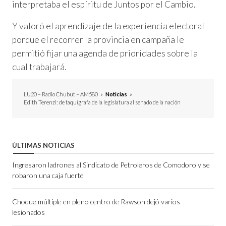
interpretaba el espíritu de Juntos por el Cambio.
Y valoró el aprendizaje de la experiencia electoral
porque el recorrer la provincia en campaña le
permitió fijar una agenda de prioridades sobre la
cual trabajará.
LU20 – Radio Chubut – AM580
»
Noticias
»
Edith Terenzi: de taquígrafa de la legislatura al senado de la nación
ÚLTIMAS NOTICIAS
Ingresaron ladrones al Sindicato de Petroleros de Comodoro y se
robaron una caja fuerte
Choque múltiple en pleno centro de Rawson dejó varios
lesionados