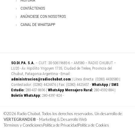
HISTORIA
CONTÁCTENOS
ANÚNCIESE CON NOSOTROS
CANAL DE WHATSAPP
SO.DI.PA. S.A.
– CUIT: 30-50619685-6 – AM580 – RADIO CHUBUT –
LU20 - Av. Hipólito Yrigoyen 1735, Ciudad de Trelew, Provincia del
Chubut, Patagonia Argentina - Email:
administracion@radiochubut.com
| Línea directa: (0280) 4430580 |
Contestador: (0280) 4424476 | Fax: (0280) 4425457 -
WhatsApp / SMS
Estudio:
280-437-8696 |
WhatsApp Mensajero Rural:
280-4592-884 |
Boletín WhatsApp:
280-4397-824 -
©2026 Radio Chubut. Todos los derechos reservados. Un desarrollo de:
VERTEGRANDE®
- Marketing & Desarrollo Web
Términos y Condiciones
Política de Privacidad
Política de Cookies