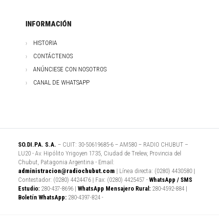
INFORMACIÓN
HISTORIA
CONTÁCTENOS
ANÚNCIESE CON NOSOTROS
CANAL DE WHATSAPP
SO.DI.PA. S.A.
– CUIT: 30-50619685-6 – AM580 – RADIO CHUBUT –
LU20 - Av. Hipólito Yrigoyen 1735, Ciudad de Trelew, Provincia del
Chubut, Patagonia Argentina - Email:
administracion@radiochubut.com
| Línea directa: (0280) 4430580 |
Contestador: (0280) 4424476 | Fax: (0280) 4425457 -
WhatsApp / SMS
Estudio:
280-437-8696 |
WhatsApp Mensajero Rural:
280-4592-884 |
Boletín WhatsApp:
280-4397-824 -