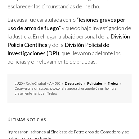
esclarecer las circunstancias del hecho.
La causa fue caratulada como
“lesiones graves por
uso de arma de fuego”
y quedó bajo investigación de
la Justicia. En el lugar trabajó personal de la
División
Policía Científica
y de la
División Policial de
Investigaciones (DPI)
, que llevaron adelante las
pericias y el relevamiento de pruebas.
LU20 – Radio Chubut – AM580
»
Destacado
»
Policiales
»
Trelew
»
Detuvieron a un sospechoso por el ataque a tiros que dejó a un hombre
gravemente herido en Trelew
ÚLTIMAS NOTICIAS
Ingresaron ladrones al Sindicato de Petroleros de Comodoro y se
robaron una caja fuerte