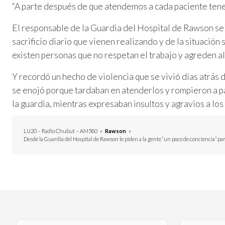
“A parte después de que atendemos a cada paciente tene
El responsable de la Guardia del Hospital de Rawson se
sacrificio diario que vienen realizando y de la situación 
existen personas que no respetan el trabajo y agreden al
Y recordó un hecho de violencia que se vivió días atrás
se enojó porque tardaban en atenderlos y rompieron a pa
la guardia, mientras expresaban insultos y agravios a l
LU20 – Radio Chubut – AM580
»
Rawson
»
Desde la Guardia del Hospital de Rawson le piden a la gente “un poco de conciencia” pa