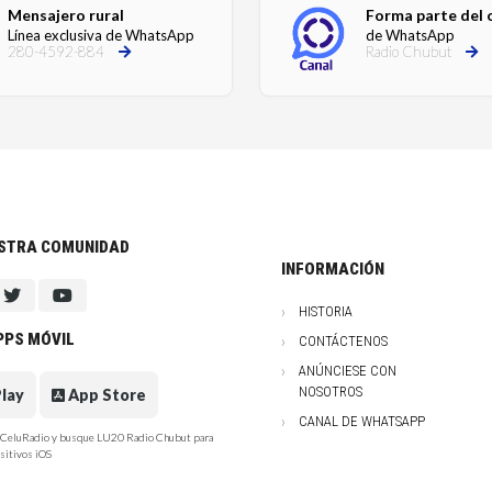
Mensajero rural
Forma parte del 
Línea exclusiva de WhatsApp
de WhatsApp
280-4592-884
Radio Chubut
ESTRA COMUNIDAD
INFORMACIÓN
HISTORIA
PPS MÓVIL
CONTÁCTENOS
ANÚNCIESE CON
NOSOTROS
lay
App Store
CANAL DE WHATSAPP
e CeluRadio y busque LU20 Radio Chubut para
sitivos iOS