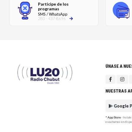
Participe de los
programas
SMS / WhatsApp
280 - 437-8696
ÚNASE A NU
NUESTRAS A
Google P
* App Store
- Instal
escucharnos en dispo