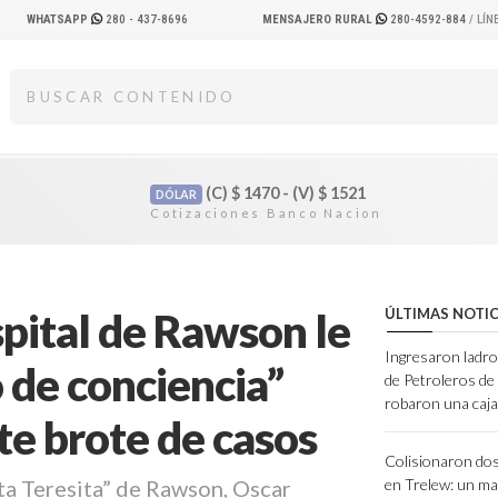
WHATSAPP
280 - 437-8696
MENSAJERO RURAL
280-4592-884
/ LÍ
(C)
$
1470 - (V)
$
1521
DÓLAR
pital de Rawson le
ÚLTIMAS NOTIC
Ingresaron ladro
o de conciencia”
de Petroleros d
robaron una caja
te brote de casos
Colisionaron dos
ta Teresita” de Rawson, Oscar
en Trelew: un ma