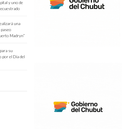
pital y uno de
secuestrado
ealizará una
l paseo
Puerto Madryn”
epara su
o por el Día del