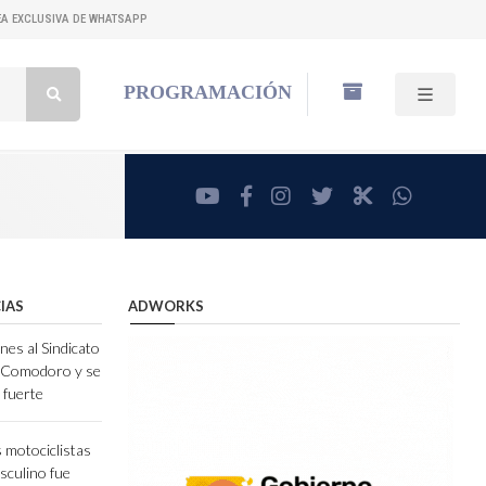
NEA EXCLUSIVA DE WHATSAPP
Buscar:
PROGRAMACIÓN
youtube
facebook
instagram
twitter
RadioCut
whatsa
IAS
ADWORKS
nes al Sindicato
e Comodoro y se
 fuerte
 motociclistas
sculino fue