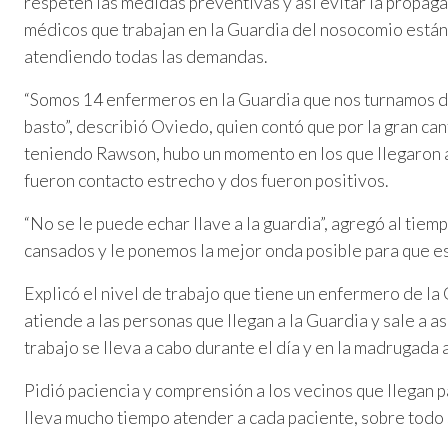
respeten las medidas preventivas y así evitar la propagac
médicos que trabajan en la Guardia del nosocomio están 
atendiendo todas las demandas.
“Somos 14 enfermeros en la Guardia que nos turnamos du
basto”, describió Oviedo, quien contó que por la gran c
teniendo Rawson, hubo un momento en los que llegaron a 
fueron contacto estrecho y dos fueron positivos.
“No se le puede echar llave a la guardia”, agregó al ti
cansados y le ponemos la mejor onda posible para que es
Explicó el nivel de trabajo que tiene un enfermero de la 
atiende a las personas que llegan a la Guardia y sale a as
trabajo se lleva a cabo durante el día y en la madrugada 
Pidió paciencia y comprensión a los vecinos que llegan p
lleva mucho tiempo atender a cada paciente, sobre todo s