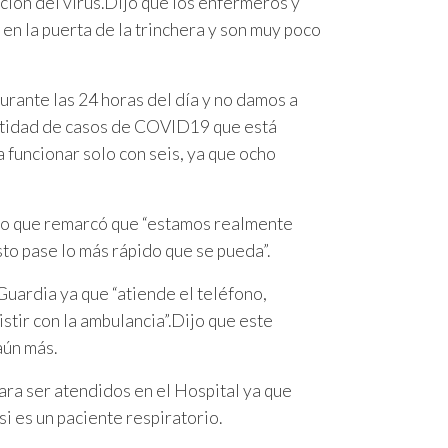
ión del virus.
Dijo que los enfermeros y
en la puerta de la trinchera y son muy poco
rante las 24 horas del día y no damos a
antidad de casos de COVID19 que está
funcionar solo con seis, ya que ocho
empo que remarcó que “estamos realmente
to pase lo más rápido que se pueda”.
Guardia ya que “atiende el teléfono,
istir con la ambulancia”.Dijo que este
aún más.
ara ser atendidos en el Hospital ya que
i es un paciente respiratorio.