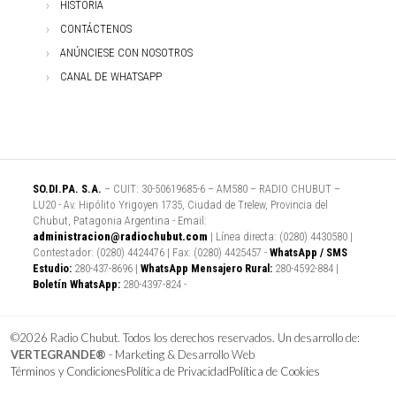
HISTORIA
CONTÁCTENOS
ANÚNCIESE CON NOSOTROS
CANAL DE WHATSAPP
SO.DI.PA. S.A.
– CUIT: 30-50619685-6 – AM580 – RADIO CHUBUT –
LU20 - Av. Hipólito Yrigoyen 1735, Ciudad de Trelew, Provincia del
Chubut, Patagonia Argentina - Email:
administracion@radiochubut.com
| Línea directa: (0280) 4430580 |
Contestador: (0280) 4424476 | Fax: (0280) 4425457 -
WhatsApp / SMS
Estudio:
280-437-8696 |
WhatsApp Mensajero Rural:
280-4592-884 |
Boletín WhatsApp:
280-4397-824 -
©2026 Radio Chubut. Todos los derechos reservados. Un desarrollo de:
VERTEGRANDE®
- Marketing & Desarrollo Web
Términos y Condiciones
Política de Privacidad
Política de Cookies