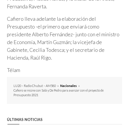
Fernanda Raverta.
Cafiero lleva adelante la elaboración del
Presupuesto -el primero que enviará como
presidente Alberto Fernández- junto con el ministro
de Economía, Martín Guzmán; la vicejefa de
Gabinete, Cecilia Todesca; y el secretario de
Hacienda, Raúl Rigo.
Télam
LU20 – Radio Chubut – AM580
»
Nacionales
»
Cafiero se reúne con Solá y De Pedro para avanzar con el proyecto de
Presupuesto 2021
ÚLTIMAS NOTICIAS