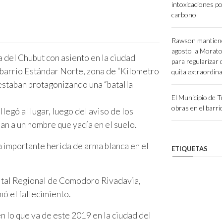
intoxicaciones p
carbono
Rawson mantiene
agosto la Morato
 del Chubut con asiento en la ciudad
para regularizar
 barrio Estándar Norte, zona de “Kilometro
quita extraordina
estaban protagonizando una “batalla
El Municipio de T
obras en el barr
legó al lugar, luego del aviso de los
an a un hombre que yacía en el suelo.
a importante herida de arma blanca en el
ETIQUETAS
pital Regional de Comodoro Rivadavia,
ó el fallecimiento.
en lo que va de este 2019 en la ciudad del