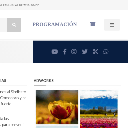
NEA EXCLUSIVA DE WHATSAPP
Buscar:
PROGRAMACIÓN
youtube
facebook
instagram
twitter
RadioCut
whatsa
IAS
ADWORKS
nes al Sindicato
e Comodoro y se
 fuerte
da las
 para prevenir