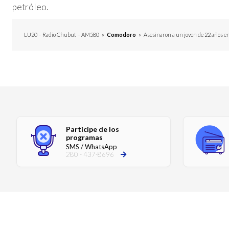
petróleo.
LU20 – Radio Chubut – AM580
»
Comodoro
»
Asesinaron a un joven de 22 años e
Participe de los
programas
SMS / WhatsApp
280 - 437-8696