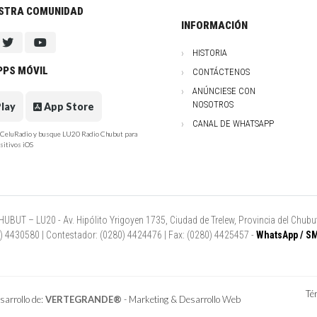
ESTRA COMUNIDAD
INFORMACIÓN
HISTORIA
PPS MÓVIL
CONTÁCTENOS
ANÚNCIESE CON
NOSOTROS
lay
App Store
CANAL DE WHATSAPP
e CeluRadio y busque LU20 Radio Chubut para
sitivos iOS
UT – LU20 - Av. Hipólito Yrigoyen 1735, Ciudad de Trelew, Provincia del Chubut
80) 4430580 | Contestador: (0280) 4424476 | Fax: (0280) 4425457 -
WhatsApp / SM
Té
arrollo de:
VERTEGRANDE®
- Marketing & Desarrollo Web