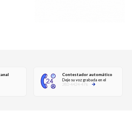
canal
Contestador automático
Deje su voz grabada en el
280-4424-476