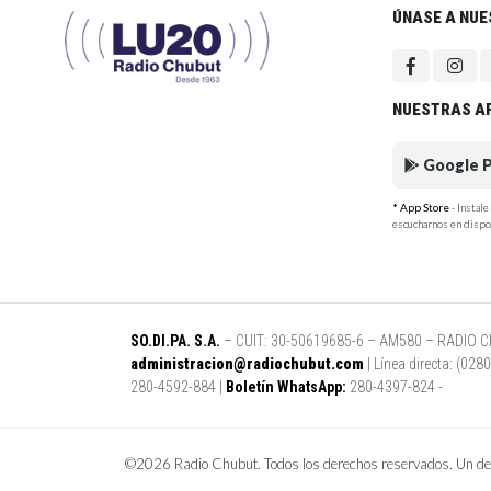
ÚNASE A NU
NUESTRAS A
Google P
* App Store
- Instal
escucharnos en dispo
SO.DI.PA. S.A.
– CUIT: 30-50619685-6 – AM580 – RADIO CHUB
administracion@radiochubut.com
| Línea directa: (02
280-4592-884 |
Boletín WhatsApp:
280-4397-824 -
©2026 Radio Chubut. Todos los derechos reservados. Un des