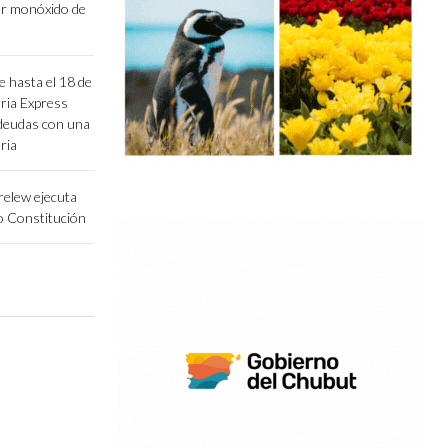
or monóxido de
 hasta el 18 de
ria Express
 deudas con una
ria
relew ejecuta
io Constitución