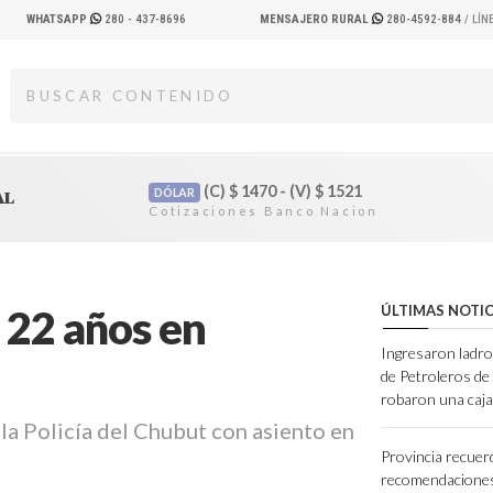
WHATSAPP
280 - 437-8696
MENSAJERO RURAL
280-4592-884
/ LÍ
(C)
$
1470 - (V)
$
1521
DÓLAR
AL
 22 años en
ÚLTIMAS NOTIC
Ingresaron ladro
de Petroleros d
robaron una caja
a Policía del Chubut con asiento en
Provincia recuer
recomendaciones