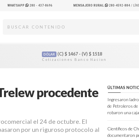
WHATSAPP
280 - 437-8696
MENSAJERO RURAL
280-4592-884
/ LÍ
(C)
$
1467 - (V)
$
1518
DÓLAR
 Trelew procedente
ÚLTIMAS NOTIC
Ingresaron ladro
de Petroleros d
robaron una caja
rocomercial el 24 de octubre. El
pasaron por un riguroso protocolo al
Científicos de C
documentaron po