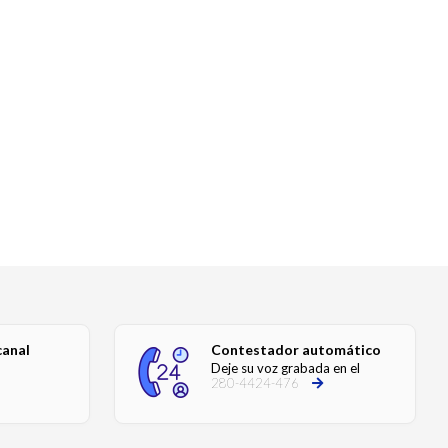
canal
Contestador automático
Deje su voz grabada en el
280-4424-476