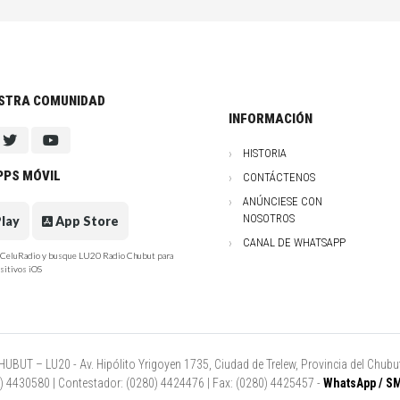
ESTRA COMUNIDAD
INFORMACIÓN
HISTORIA
PPS MÓVIL
CONTÁCTENOS
ANÚNCIESE CON
NOSOTROS
lay
App Store
CANAL DE WHATSAPP
e CeluRadio y busque LU20 Radio Chubut para
sitivos iOS
UT – LU20 - Av. Hipólito Yrigoyen 1735, Ciudad de Trelew, Provincia del Chubut
80) 4430580 | Contestador: (0280) 4424476 | Fax: (0280) 4425457 -
WhatsApp / SM