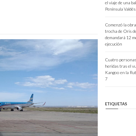
el viaje de una ba
Península Valdés 
Comenzó la obra 
trocha de Oris d
demandará 12 m
ejecución
Cuatro personas
heridas tras el v
Kangoo en la Rut
7
ETIQUETAS