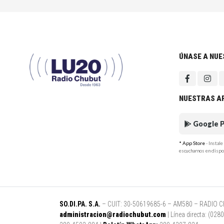
ÚNASE A NU
NUESTRAS A
Google P
* App Store
- Instal
escucharnos en dispo
SO.DI.PA. S.A.
– CUIT: 30-50619685-6 – AM580 – RADIO CHUB
administracion@radiochubut.com
| Línea directa: (02