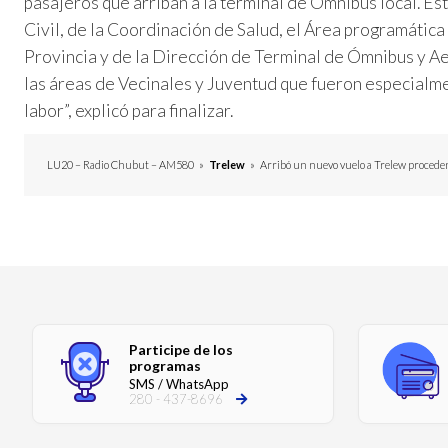
pasajeros que arriban a la terminal de Ómnibus local. 
Civil, de la Coordinación de Salud, el Área programática
Provincia y de la Dirección de Terminal de Ómnibus y A
las áreas de Vecinales y Juventud que fueron especialme
labor”, explicó para finalizar.
LU20 – Radio Chubut – AM580
»
Trelew
»
Arribó un nuevo vuelo a Trelew procede
Participe de los
programas
SMS / WhatsApp
280 - 437-8696