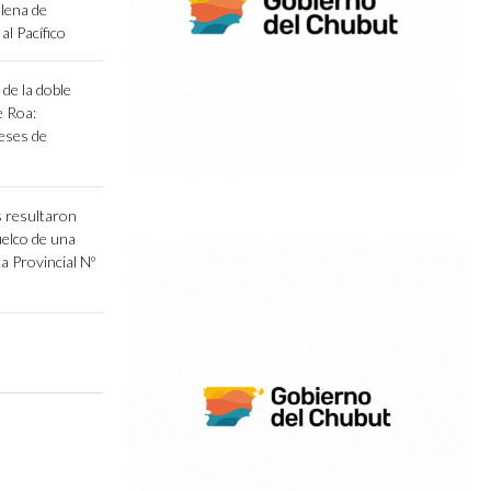
llena de
al Pacífico
de la doble
e Roa:
eses de
 resultaron
uelco de una
a Provincial Nº