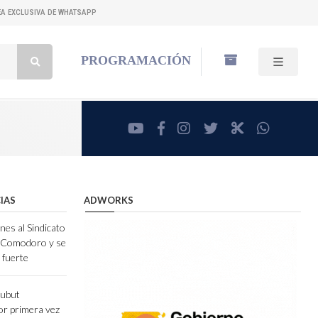
NEA EXCLUSIVA DE WHATSAPP
Buscar:
PROGRAMACIÓN
youtube
facebook
instagram
twitter
RadioCut
whatsa
IAS
ADWORKS
nes al Sindicato
e Comodoro y se
 fuerte
hubut
r primera vez