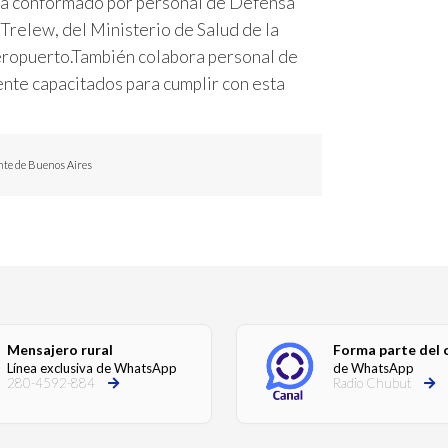
Está conformado por personal de Defensa
 Trelew, del Ministerio de Salud de la
eropuerto.
También colabora personal de
nte capacitados para cumplir con esta
nte de Buenos Aires
Mensajero rural
Forma parte del 
Línea exclusiva de WhatsApp
de WhatsApp
280-4592-884
Radio Chubut