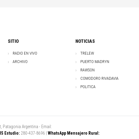
SITIO
NOTICIAS
RADIO EN VIVO
TRELEW
ARCHIVO
PUERTO MADRYN
RAWSON
COMODORO RIVADAVIA
POLITICA
, Patagonia Argentina - Email:
S Estudio:
280-437-8696 |
WhatsApp Mensajero Rural: