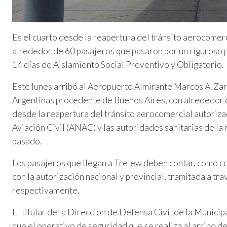
Es el cuarto desde la reapertura del tránsito aerocomerci
alrededor de 60 pasajeros que pasaron por un riguroso p
14 días de Aislamiento Social Preventivo y Obligatorio.
Este lunes arribó al Aeropuerto Almirante Marcos A. Za
Argentinas procedente de Buenos Aires, con alrededor de
desde la reapertura del tránsito aerocomercial autoriza
Aviación Civil (ANAC) y las autoridades sanitarias de la 
pasado.
Los pasajeros que llegan a Trelew deben contar, como c
con la autorización nacional y provincial, tramitada a tra
respectivamente.
El titular de la Dirección de Defensa Civil de la Munici
que el operativo de seguridad que se realiza al arribo d