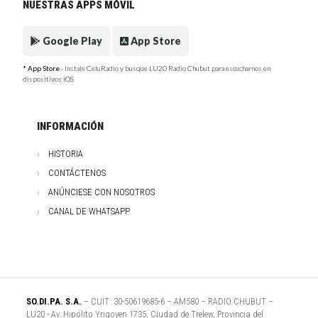
NUESTRAS APPS MÓVIL
Google Play
App Store
* App Store
- Instale CeluRadio y busque LU20 Radio Chubut para escucharnos en
dispositivos iOS
INFORMACIÓN
HISTORIA
CONTÁCTENOS
ANÚNCIESE CON NOSOTROS
CANAL DE WHATSAPP
SO.DI.PA. S.A.
– CUIT: 30-50619685-6 – AM580 – RADIO CHUBUT –
LU20 - Av. Hipólito Yrigoyen 1735, Ciudad de Trelew, Provincia del