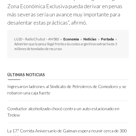
Zona Económica Exclusiva pueda derivar en penas
más severas sería un avance muy importante para
desalentar estas prácticas”, afirmó.
LU20 – Radio Chubut – AM580
»
Economía
»
Noticias
»
Portada
»
Advierten que la pesca ilegal frente a las costas argentinas extrae hasta 3
millones de toneladas de recursos
ÚLTIMAS NOTICIAS
Ingresaron ladrones al Sindicato de Petroleros de Comodoro y se
robaron una caja fuerte
Conductor alcoholizado chocó contra un auto estacionado en
Trelew
La 17.ª Corrida Aniversario de Gaiman espera reunir cerca de 300