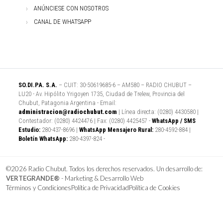
ANÚNCIESE CON NOSOTROS
CANAL DE WHATSAPP
SO.DI.PA. S.A.
– CUIT: 30-50619685-6 – AM580 – RADIO CHUBUT –
LU20 - Av. Hipólito Yrigoyen 1735, Ciudad de Trelew, Provincia del
Chubut, Patagonia Argentina - Email:
administracion@radiochubut.com
| Línea directa: (0280) 4430580 |
Contestador: (0280) 4424476 | Fax: (0280) 4425457 -
WhatsApp / SMS
Estudio:
280-437-8696 |
WhatsApp Mensajero Rural:
280-4592-884 |
Boletín WhatsApp:
280-4397-824 -
©2026 Radio Chubut. Todos los derechos reservados. Un desarrollo de:
VERTEGRANDE®
- Marketing & Desarrollo Web
Términos y Condiciones
Política de Privacidad
Política de Cookies