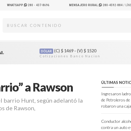
WHATSAPP
280 - 437-8696
MENSAJERO RURAL
280-4592-884
/ LÍ
(C)
$
1469 - (V)
$
1520
DÓLAR
AL
arrio” a Rawson
ÚLTIMAS NOTIC
Ingresaron ladro
el barrio Hunt, según adelantó la
de Petroleros d
robaron una caja
os de Rawson,
Conductor alcoh
contra un auto e