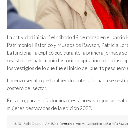
La actividad iniciará el sábado 19 de marzo en el barri
Patrimonio Histórico y Museos de Rawson, Patricia Lor
La funcionaria explicó que durante la primera jornada se
registro del patrimonio histórico capitalino con la insc
los vestigios de lo que fue el inicio del puerto pesquero e
Lorenzo señaló que también durante la jornada se restitu
costero del sector.
En tanto, para el día domingo, está previsto que se realic
mujeres destacadas de la edición 2022.
LU20 – Radio Chubut – AM580
»
Rawson
»
Vuelve “La Muni en tu Barrio” a Rawso