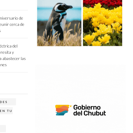
niversario de
unir cerca de
s
éctrica del
resita y
a abastecer las
ones
DES
EN TU