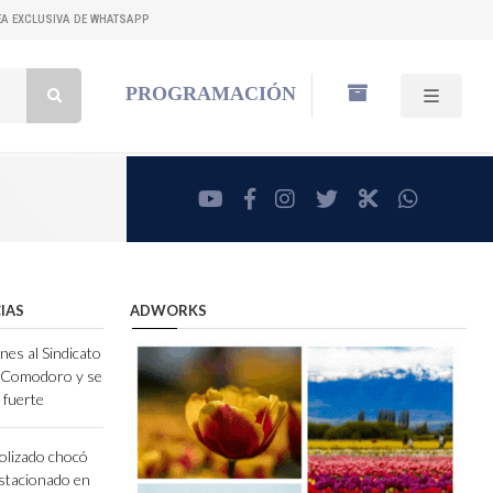
NEA EXCLUSIVA DE WHATSAPP
Buscar:
PROGRAMACIÓN
youtube
facebook
instagram
twitter
RadioCut
whatsa
IAS
ADWORKS
nes al Sindicato
e Comodoro y se
 fuerte
olizado chocó
stacionado en