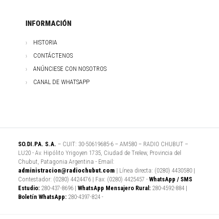
INFORMACIÓN
HISTORIA
CONTÁCTENOS
ANÚNCIESE CON NOSOTROS
CANAL DE WHATSAPP
SO.DI.PA. S.A.
– CUIT: 30-50619685-6 – AM580 – RADIO CHUBUT –
LU20 - Av. Hipólito Yrigoyen 1735, Ciudad de Trelew, Provincia del
Chubut, Patagonia Argentina - Email:
administracion@radiochubut.com
| Línea directa: (0280) 4430580 |
Contestador: (0280) 4424476 | Fax: (0280) 4425457 -
WhatsApp / SMS
Estudio:
280-437-8696 |
WhatsApp Mensajero Rural:
280-4592-884 |
Boletín WhatsApp:
280-4397-824 -