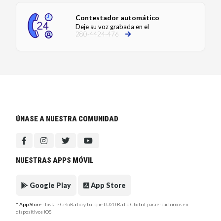
Contestador automático
Deje su voz grabada en el
280-4424-476
ÚNASE A NUESTRA COMUNIDAD
NUESTRAS APPS MÓVIL
Google Play
App Store
* App Store
- Instale CeluRadio y busque LU20 Radio Chubut para escucharnos en
dispositivos iOS