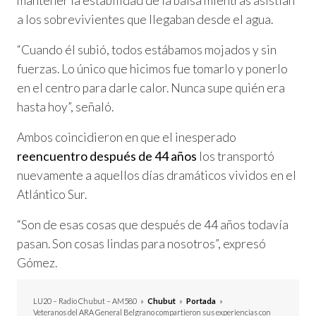
mantener la estabilidad de la balsa mientras asistían
a los sobrevivientes que llegaban desde el agua.
“Cuando él subió, todos estábamos mojados y sin
fuerzas. Lo único que hicimos fue tomarlo y ponerlo
en el centro para darle calor. Nunca supe quién era
hasta hoy”, señaló.
Ambos coincidieron en que el inesperado
reencuentro después de 44 años
los transportó
nuevamente a aquellos días dramáticos vividos en el
Atlántico Sur.
“Son de esas cosas que después de 44 años todavía
pasan. Son cosas lindas para nosotros”, expresó
Gómez.
LU20 – Radio Chubut – AM580
»
Chubut
»
Portada
»
Veteranos del ARA General Belgrano compartieron sus experiencias con