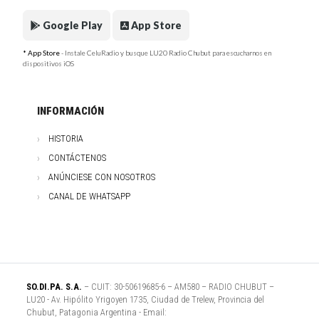
Google Play
App Store
* App Store
- Instale CeluRadio y busque LU20 Radio Chubut para escucharnos en
dispositivos iOS
INFORMACIÓN
HISTORIA
CONTÁCTENOS
ANÚNCIESE CON NOSOTROS
CANAL DE WHATSAPP
SO.DI.PA. S.A.
– CUIT: 30-50619685-6 – AM580 – RADIO CHUBUT –
LU20 - Av. Hipólito Yrigoyen 1735, Ciudad de Trelew, Provincia del
Chubut, Patagonia Argentina - Email: