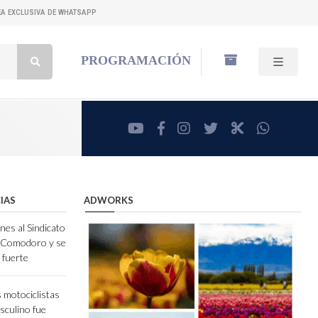
NEA EXCLUSIVA DE WHATSAPP
Buscar:
PROGRAMACIÓN
youtube
facebook
instagram
twitter
RadioCut
whatsa
IAS
ADWORKS
nes al Sindicato
e Comodoro y se
 fuerte
 motociclistas
sculino fue