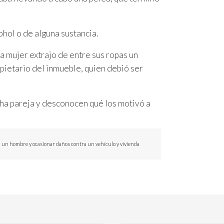
ohol o de alguna sustancia.
a mujer extrajo de entre sus ropas un
opietario del inmueble, quien debió ser
cha pareja y desconocen qué los motivó a
a un hombre y ocasionar daños contra un vehículo y vivienda