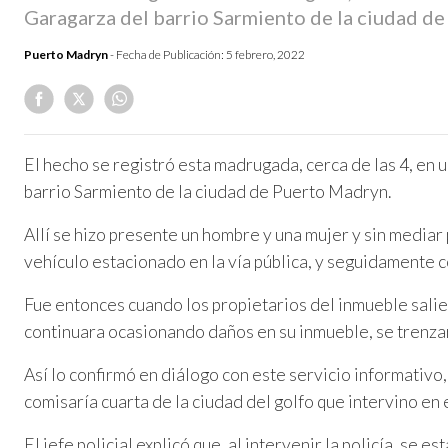
Garagarza del barrio Sarmiento de la ciudad d
Puerto Madryn
- Fecha de Publicación:
5 febrero, 2022
El hecho se registró esta madrugada, cerca de las 4, en 
barrio Sarmiento de la ciudad de Puerto Madryn.
Allí se hizo presente un hombre y una mujer y sin mediar
vehículo estacionado en la vía pública, y seguidamente c
Fue entonces cuando los propietarios del inmueble saliero
continuara ocasionando daños en su inmueble, se trenzar
Así lo confirmó en diálogo con este servicio informativo,
comisaría cuarta de la ciudad del golfo que intervino en 
El jefe policial explicó que, al intervenir la policía, se 