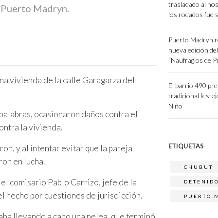
trasladado al hos
e Puerto Madryn.
los rodados fue 
Puerto Madryn r
nueva edición de
“Naufragios de 
una vivienda de la calle Garagarza del
El barrio 490 pr
tradicional festej
Niño
 palabras, ocasionaron daños contra el
ontra la vivienda.
ETIQUETAS
n, y al intentar evitar que la pareja
on en lucha.
CHUBUT
 el comisario Pablo Carrizo, jefe de la
DETENID
el hecho por cuestiones de jurisdicción.
PUERTO 
estaba llevando a cabo una pelea, que terminó