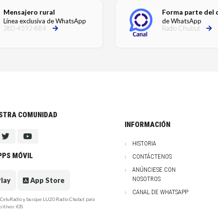
Mensajero rural
Forma parte del 
Línea exclusiva de WhatsApp
de WhatsApp
280-4592-884
Radio Chubut
ESTRA COMUNIDAD
INFORMACIÓN
HISTORIA
PPS MÓVIL
CONTÁCTENOS
ANÚNCIESE CON
NOSOTROS
lay
App Store
CANAL DE WHATSAPP
e CeluRadio y busque LU20 Radio Chubut para
sitivos iOS