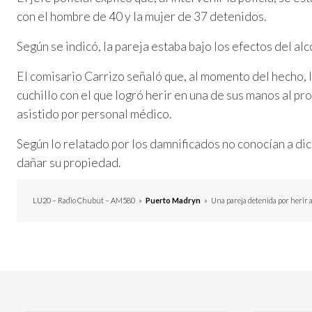
con el hombre de 40 y la mujer de 37 detenidos.
Según se indicó, la pareja estaba bajo los efectos del alc
El comisario Carrizo señaló que, al momento del hecho, l
cuchillo con el que logró herir en una de sus manos al pr
asistido por personal médico.
Según lo relatado por los damnificados no conocían a di
dañar su propiedad.
LU20 – Radio Chubut – AM580
»
Puerto Madryn
»
Una pareja detenida por herir 