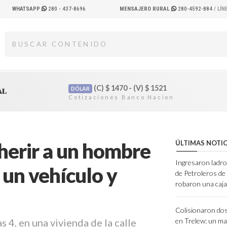
WHATSAPP
280 - 437-8696
MENSAJERO RURAL
280-4592-884
/ LÍ
(C)
$
1470 - (V)
$
1521
DÓLAR
AL
herir a un hombre
ÚLTIMAS NOTIC
Ingresaron ladro
 un vehículo y
de Petroleros d
robaron una caja
Colisionaron dos
s 4, en una vivienda de la calle
en Trelew: un ma