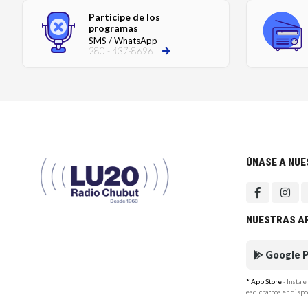
Participe de los
programas
SMS / WhatsApp
280 - 437-8696
ÚNASE A NU
NUESTRAS A
Google P
* App Store
- Instal
escucharnos en dispo