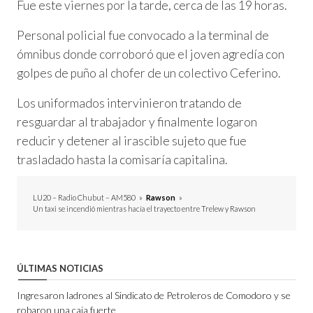
Fue este viernes por la tarde, cerca de las 19 horas.
Personal policial fue convocado a la terminal de
ómnibus donde corroboró que el joven agredía con
golpes de puño al chofer de un colectivo Ceferino.
Los uniformados intervinieron tratando de
resguardar al trabajador y finalmente logaron
reducir y detener al irascible sujeto que fue
trasladado hasta la comisaría capitalina.
LU20 – Radio Chubut – AM580
»
Rawson
»
Un taxi se incendió mientras hacía el trayecto entre Trelew y Rawson
ÚLTIMAS NOTICIAS
Ingresaron ladrones al Sindicato de Petroleros de Comodoro y se
robaron una caja fuerte