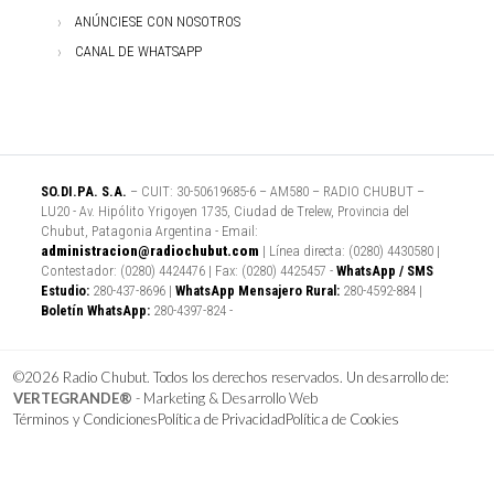
ANÚNCIESE CON NOSOTROS
CANAL DE WHATSAPP
SO.DI.PA. S.A.
– CUIT: 30-50619685-6 – AM580 – RADIO CHUBUT –
LU20 - Av. Hipólito Yrigoyen 1735, Ciudad de Trelew, Provincia del
Chubut, Patagonia Argentina - Email:
administracion@radiochubut.com
| Línea directa: (0280) 4430580 |
Contestador: (0280) 4424476 | Fax: (0280) 4425457 -
WhatsApp / SMS
Estudio:
280-437-8696 |
WhatsApp Mensajero Rural:
280-4592-884 |
Boletín WhatsApp:
280-4397-824 -
©2026 Radio Chubut. Todos los derechos reservados. Un desarrollo de:
VERTEGRANDE®
- Marketing & Desarrollo Web
Términos y Condiciones
Política de Privacidad
Política de Cookies